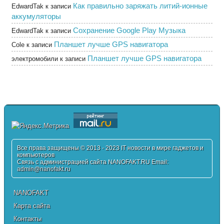
Как правильно заряжать литий-ионные
EdwardTak
к записи
аккумуляторы
Сохранение Google Play Музыка
EdwardTak
к записи
Планшет лучше GPS навигатора
Cole
к записи
Планшет лучше GPS навигатора
электромобили
к записи
Все права защищены © 2013 - 2023 IT новости в мире гаджетов и
компьютеров
Связь с администрацией сайта NANOFAKT.RU Email:
admin@nanofakt.ru
NANOFAKT
Карта сайта
Контакты