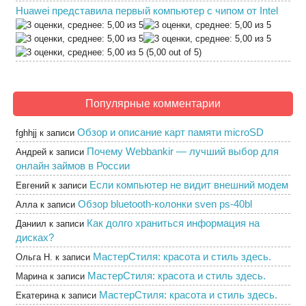
Huawei представила первый компьютер с чипом от Intel
(5,00 out of 5)
Популярные комментарии
Обзор и описание карт памяти microSD
fghhjj
к записи
Почему Webbankir — лучший выбор для
Андрей
к записи
онлайн займов в России
Если компьютер не видит внешний модем
Евгений
к записи
Обзор bluetooth-колонки sven ps-40bl
Алла
к записи
Как долго храниться информация на
Даниил
к записи
дисках?
МастерСтиля: красота и стиль здесь.
Ольга Н.
к записи
МастерСтиля: красота и стиль здесь.
Марина
к записи
МастерСтиля: красота и стиль здесь.
Екатерина
к записи