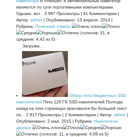
навигатора
И планшет, и автомобильный навигатор
являются по сути портативными компьютерами.
Однако, вот...
3 987 Просмотры
|
41 Комментарии
|
Автор:
admin
|
Опубликовано: 13 апреля, 2014
|
Рубрика:
Полезные советы
(голосов: 31, в
среднем: 4,42 из 5)
Загрузка...
Обзор пяти бюджетных SSD-
накопителей
Пять 120 ГБ SSD-накопителей Полгода
назад на этих страницах красовался бы большой текст
по...
2 817 Просмотры
|
2 Комментарии
|
Автор:
admin
|
Опубликовано: 2 мая, 2015
|
Рубрика:
Накопители
данных
(голосов: 11, в среднем: 4,09 из 5)