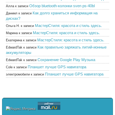
Обзор bluetooth-колонки sven ps-40bl
Алла
к записи
Как долго храниться информация на
Даниил
к записи
дисках?
МастерСтиля: красота и стиль здесь.
Ольга Н.
к записи
МастерСтиля: красота и стиль здесь.
Марина
к записи
МастерСтиля: красота и стиль здесь.
Екатерина
к записи
Как правильно заряжать литий-ионные
EdwardTak
к записи
аккумуляторы
Сохранение Google Play Музыка
EdwardTak
к записи
Планшет лучше GPS навигатора
Cole
к записи
Планшет лучше GPS навигатора
электромобили
к записи