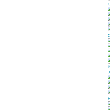
О
С
В
3
Н