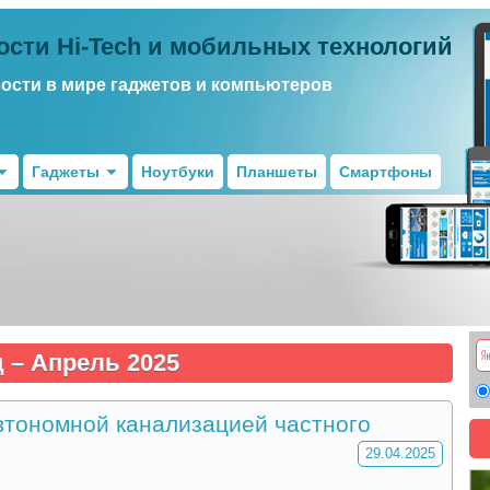
ости Hi-Tech и мобильных технологий
вости в мире гаджетов и компьютеров
Гаджеты
Ноутбуки
Планшеты
Смартфоны
ц –
Апрель 2025
втономной канализацией частного
29.04.2025