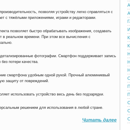
А
роизводительность, позволяя устройству легко справляться с
А
ет с тяжёлыми приложениями, играми и редакторами.
Г
И
лекта позволяет быстро обрабатывать изображения, создавать
т в реальном времени. При этом все вычисления с
К
кально.
К
Н
ь детализированные фотографии. Смартфон поддерживает запись
 без потери качества.
Н
Н
ние смартфона удобным одной рукой. Прочный алюминиевый
О
ную защиту от повреждений.
ляет использовать устройство весь день без подзарядки.
П
С
ерсальным решением для использования в любой стране.
С
Читать далее