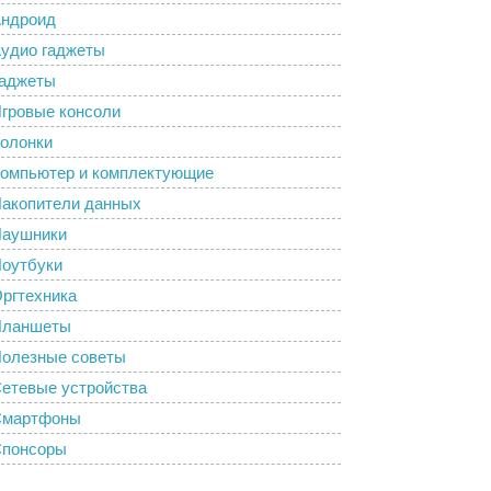
ндроид
удио гаджеты
аджеты
гровые консоли
олонки
омпьютер и комплектующие
акопители данных
аушники
оутбуки
ргтехника
Планшеты
олезные советы
етевые устройства
Смартфоны
понсоры