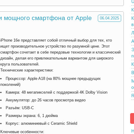
U
К
 и мощного смартфона от Apple
К
06.04.2025
в
Л
iPhone 16e представляет собой отличный выбор для тех, кто
A
ищет производительное устройство по разумной цене. Этот
Э
смартфон сочетает в себе передовые технологии и классический
п
дизайн, делая его привлекательным вариантом для широкого
К
круга пользователей.
Технические характеристики:
В
Процессор: Apple A18 (на 80% мощнее предыдущих
M
поколений)
о
Камера: 48 мегапикселей с поддержкой 4K Dolby Vision
R
Аккумулятор: до 26 часов просмотра видео
Разъём: USB-C
Размеры экрана: 6, 1 дюйма
Корпус: алюминиевый с Ceramic Shield
H
Ключевые особенности: