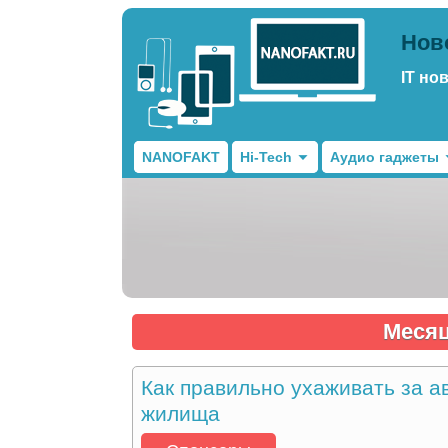
Нов
IT но
NANOFAKT
Hi-Tech
Аудио гаджеты
Меся
Как правильно ухаживать за а
жилища