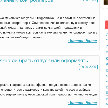
09.04.2025
ько механические узлы и гидравлика, но и сложные электронные
ленные контроллеры. Они обеспечивают слаженную работу всех
ций, следят за параметрами двигателей, гидравлики и
и, причина может крыться как в механических неполадках, так и в
О
чаях часто необходим ремонт
с
Читать далее
i
с
К
ужно ли брать отпуск или оформлять
р
09.04.2025
К
к
с
мов, квартир, а также офисов нередко встает вопрос, какие
К
 определиться с размером и конструкцией, но еще и выбрать
B
роизводных пользуются широкой популярностью, но многие люди
В
Читать далее
а