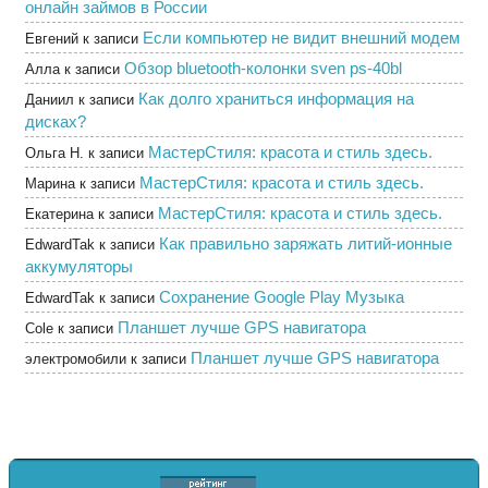
онлайн займов в России
Если компьютер не видит внешний модем
Евгений
к записи
Обзор bluetooth-колонки sven ps-40bl
Алла
к записи
Как долго храниться информация на
Даниил
к записи
дисках?
МастерСтиля: красота и стиль здесь.
Ольга Н.
к записи
МастерСтиля: красота и стиль здесь.
Марина
к записи
МастерСтиля: красота и стиль здесь.
Екатерина
к записи
Как правильно заряжать литий-ионные
EdwardTak
к записи
аккумуляторы
Сохранение Google Play Музыка
EdwardTak
к записи
Планшет лучше GPS навигатора
Cole
к записи
Планшет лучше GPS навигатора
электромобили
к записи