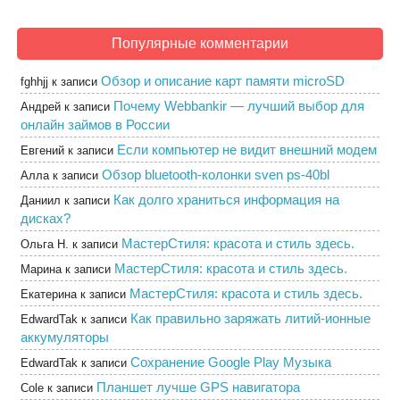
Популярные комментарии
Обзор и описание карт памяти microSD
fghhjj
к записи
Почему Webbankir — лучший выбор для
Андрей
к записи
онлайн займов в России
Если компьютер не видит внешний модем
Евгений
к записи
Обзор bluetooth-колонки sven ps-40bl
Алла
к записи
Как долго храниться информация на
Даниил
к записи
дисках?
МастерСтиля: красота и стиль здесь.
Ольга Н.
к записи
МастерСтиля: красота и стиль здесь.
Марина
к записи
МастерСтиля: красота и стиль здесь.
Екатерина
к записи
Как правильно заряжать литий-ионные
EdwardTak
к записи
аккумуляторы
Сохранение Google Play Музыка
EdwardTak
к записи
Планшет лучше GPS навигатора
Cole
к записи