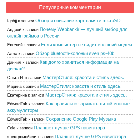
Популярные комментарии
Обзор и описание карт памяти microSD
fghhjj
к записи
Почему Webbankir — лучший выбор для
Андрей
к записи
онлайн займов в России
Если компьютер не видит внешний модем
Евгений
к записи
Обзор bluetooth-колонки sven ps-40bl
Алла
к записи
Как долго храниться информация на
Даниил
к записи
дисках?
МастерСтиля: красота и стиль здесь.
Ольга Н.
к записи
МастерСтиля: красота и стиль здесь.
Марина
к записи
МастерСтиля: красота и стиль здесь.
Екатерина
к записи
Как правильно заряжать литий-ионные
EdwardTak
к записи
аккумуляторы
Сохранение Google Play Музыка
EdwardTak
к записи
Планшет лучше GPS навигатора
Cole
к записи
Планшет лучше GPS навигатора
электромобили
к записи