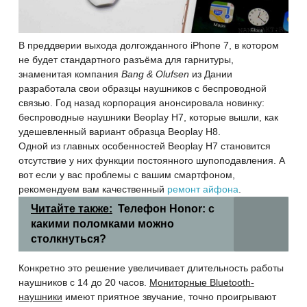
В преддверии выхода долгожданного iPhone 7, в котором
не будет стандартного разъёма для гарнитуры,
знаменитая компания
Bang & Olufsen
из Дании
разработала свои образцы наушников с беспроводной
связью. Год назад корпорация анонсировала новинку:
беспроводные
наушники Beoplay H7, которые вышли, как
удешевленный вариант образца Beoplay H8.
Одной из главных особенностей Beoplay H7 становится
отсутствие у них функции постоянного шупоподавления. А
вот если у вас проблемы с вашим смартфоном,
рекомендуем вам качественный
ремонт айфона
.
Читайте также:
Телефон Honor: с
какими поломками можно
столкнуться?
Конкретно это решение увеличивает длительность работы
наушников с 14 до 20 часов.
Мониторные Bluetooth-
наушники
имеют приятное звучание, точно проигрывают