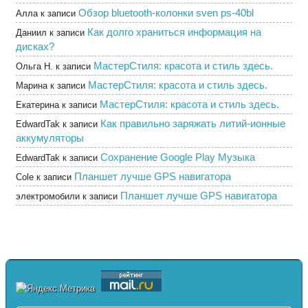
Обзор bluetooth-колонки sven ps-40bl
Алла
к записи
Как долго храниться информация на
Даниил
к записи
дисках?
МастерСтиля: красота и стиль здесь.
Ольга Н.
к записи
МастерСтиля: красота и стиль здесь.
Марина
к записи
МастерСтиля: красота и стиль здесь.
Екатерина
к записи
Как правильно заряжать литий-ионные
EdwardTak
к записи
аккумуляторы
Сохранение Google Play Музыка
EdwardTak
к записи
Планшет лучше GPS навигатора
Cole
к записи
Планшет лучше GPS навигатора
электромобили
к записи