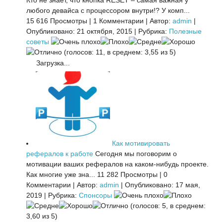
Кто не знает, что кнопка RESET – самая важная у
любого девайса с процессором внутри!? У комп...
15 616 Просмотры
|
1 Комментарии
|
Автор:
admin
|
Опубликовано: 21 октября, 2015
|
Рубрика:
Полезные
советы
(голосов: 11, в среднем: 3,55 из 5)
Загрузка...
Как мотивировать
рефералов к работе
Сегодня мы поговорим о
мотивации ваших рефералов на каком-нибудь проекте.
Как многие уже зна...
11 282 Просмотры
|
0
Комментарии
|
Автор:
admin
|
Опубликовано: 17 мая,
2019
|
Рубрика:
Спонсоры
(голосов: 5, в среднем:
3,60 из 5)