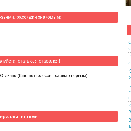
узьями, расскажи знакомым:
О
с
i
луйста, статью, я старался!
с
К
(Еще нет голосов, оставьте первым)
р
К
к
с
К
B
ериалы по теме
В
а