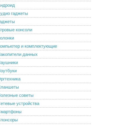
ндроид
удио гаджеты
аджеты
гровые консоли
олонки
омпьютер и комплектующие
акопители данных
аушники
оутбуки
ргтехника
Планшеты
олезные советы
етевые устройства
Смартфоны
понсоры