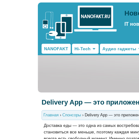
Нов
IT но
NANOFAKT
Hi-Tech
Аудио гаджеты
Delivery App — это приложе
Главная
›
Спонсоры
›
Delivery App — это приложе
Доставка еды — это одна из самых востребов
становиться все меньше, поэтому каждая минут
всегда есть свободный момент. Именно поэто