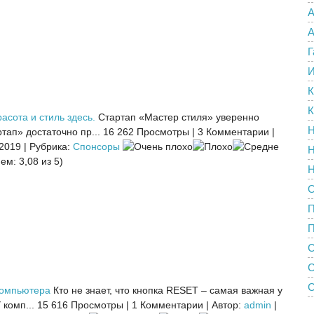
А
А
Г
И
К
К
асота и стиль здесь.
Стартап «Мастер стиля» уверенно
Н
тап» достаточно пр...
16 262 Просмотры
|
3 Комментарии
|
 2019
|
Рубрика:
Спонсоры
Н
ем: 3,08 из 5)
Н
О
П
С
С
компьютера
Кто не знает, что кнопка RESET – самая важная у
комп...
15 616 Просмотры
|
1 Комментарии
|
Автор:
admin
|