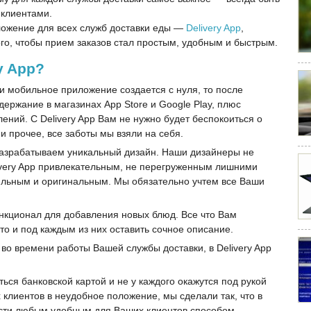
 клиентами.
ожение для всех служб доставки еды —
Delivery App
,
ого, чтобы прием заказов стал простым, удобным и быстрым.
y App?
и мобильное приложение создается с нуля, то после
держание в магазинах App Store и Google Play, плюс
ений. С Delivery App Вам не нужно будет беспокоиться о
 прочее, все заботы мы взяли на себя.
разрабатываем уникальный дизайн. Наши дизайнеры не
livery App привлекательным, не перегруженным лишними
ильным и оригинальным. Мы обязательно учтем все Ваши
ункционал для добавления новых блюд. Все что Вам
о и под каждым из них оставить сочное описание.
во времени работы Вашей службы доставки, в Delivery App
ься банковской картой и не у каждого окажутся под рукой
 клиентов в неудобное положение, мы сделали так, что в
вести любым удобным для Ваших клиентов способом.