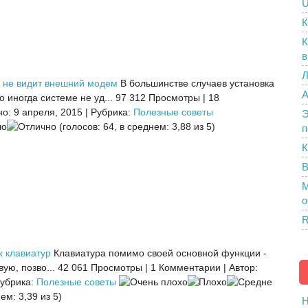
U
К
К
в
Л
 не видит внешний модем
В большинстве случаев установка
A
 иногда системе не уд...
97 312 Просмотры
|
18
о: 9 апреля, 2015
|
Рубрика:
Полезные советы
Э
(голосов: 64, в среднем: 3,88 из 5)
п
К
В
M
о
R
х клавиатур
Клавиатура помимо своей основной функции -
ую, позво...
42 061 Просмотры
|
1 Комментарии
|
Автор:
убрика:
Полезные советы
ем: 3,39 из 5)
H