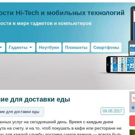
ости Hi-Tech и мобильных технологий
вости в мире гаджетов и компьютеров
Гаджеты
Ноутбуки
Планшеты
Смартфоны
ние для доставки еды
09.08.2017
ние для доставки еды
анных услуг на сегодняшний день. Время с каждым днем
а на счету, и на то, чтоб покушать в кафе или ресторане не
му для каждой службы доставки самое важное — всегда быть