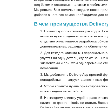
под боком и оставаться на связи с любимыми
Мы решили Вам помочь и создали новое прил
добавив в него все самое необходимое для т
В чем преимущества Deliver
Никаких дополнительных расходов. Есл
выпуска нужно отдельно платить за его со
отдельно оплачивается разработка обновл
дополнительных расходах на обновления и
Для каждого клиента мы персонально 
упустят ни одну деталь, сделают Ваш De
элементами и при этом одновременно ст
пожелания.
Мы добавили в Delivery App простой ф
понадобиться — загрузить аппетитные фот
Чтобы клиенты лучше ориентировались 
можно задать часы работы.
Не каждому клиенту удобно рассчитыват
наличные деньги. Чтобы не ставить Ваших
Delivery App оплату заказа можно произ