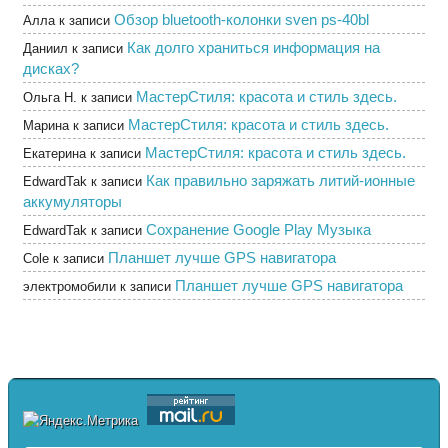
Обзор bluetooth-колонки sven ps-40bl
Алла
к записи
Как долго храниться информация на
Даниил
к записи
дисках?
МастерСтиля: красота и стиль здесь.
Ольга Н.
к записи
МастерСтиля: красота и стиль здесь.
Марина
к записи
МастерСтиля: красота и стиль здесь.
Екатерина
к записи
Как правильно заряжать литий-ионные
EdwardTak
к записи
аккумуляторы
Сохранение Google Play Музыка
EdwardTak
к записи
Планшет лучше GPS навигатора
Cole
к записи
Планшет лучше GPS навигатора
электромобили
к записи