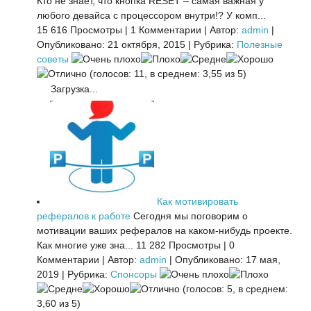
Кто не знает, что кнопка RESET – самая важная у
любого девайса с процессором внутри!? У комп...
15 616 Просмотры
|
1 Комментарии
|
Автор:
admin
|
Опубликовано: 21 октября, 2015
|
Рубрика:
Полезные
советы
(голосов: 11, в среднем: 3,55 из 5)
Загрузка...
Как мотивировать
рефералов к работе
Сегодня мы поговорим о
мотивации ваших рефералов на каком-нибудь проекте.
Как многие уже зна...
11 282 Просмотры
|
0
Комментарии
|
Автор:
admin
|
Опубликовано: 17 мая,
2019
|
Рубрика:
Спонсоры
(голосов: 5, в среднем:
3,60 из 5)