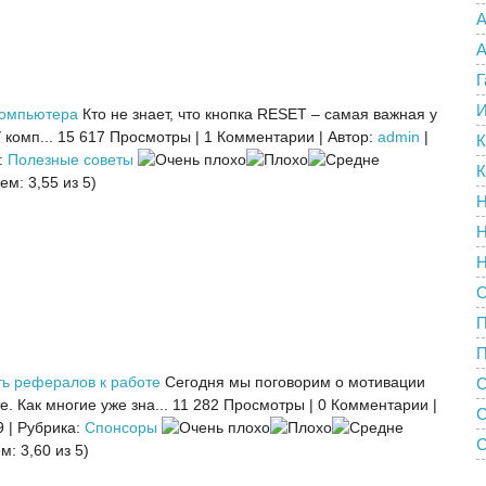
А
А
Г
И
компьютера
Кто не знает, что кнопка RESET – самая важная у
комп...
15 617 Просмотры
|
1 Комментарии
|
Автор:
admin
|
К
:
Полезные советы
К
ем: 3,55 из 5)
Н
Н
Н
О
П
ть рефералов к работе
Сегодня мы поговорим о мотивации
С
. Как многие уже зна...
11 282 Просмотры
|
0 Комментарии
|
9
|
Рубрика:
Спонсоры
С
м: 3,60 из 5)