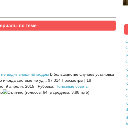
ериалы по теме
О
с
i
с
К
 не видит внешний модем
В большинстве случаев установка
р
 иногда системе не уд...
97 314 Просмотры
|
18
К
о: 9 апреля, 2015
|
Рубрика:
Полезные советы
к
(голосов: 64, в среднем: 3,88 из 5)
с
К
B
В
а