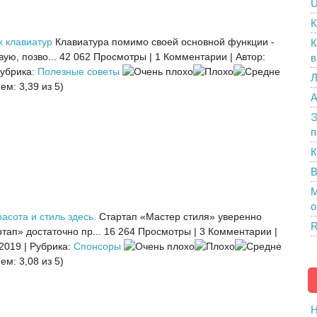
U
К
х клавиатур
Клавиатура помимо своей основной функции -
К
ую, позво...
42 062 Просмотры
|
1 Комментарии
|
Автор:
в
убрика:
Полезные советы
Л
ем: 3,39 из 5)
A
Э
п
К
В
M
о
асота и стиль здесь.
Стартап «Мастер стиля» уверенно
R
тап» достаточно пр...
16 264 Просмотры
|
3 Комментарии
|
 2019
|
Рубрика:
Спонсоры
ем: 3,08 из 5)
H