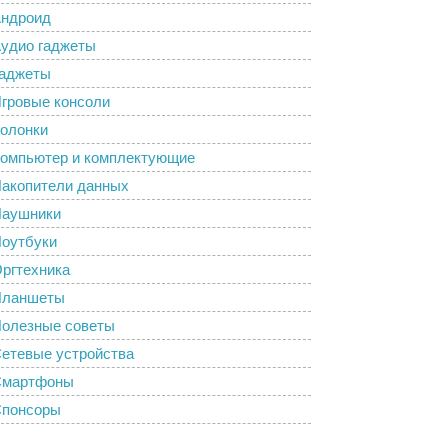
ндроид
удио гаджеты
аджеты
гровые консоли
олонки
омпьютер и комплектующие
акопители данных
аушники
оутбуки
ргтехника
Планшеты
олезные советы
етевые устройства
Смартфоны
понсоры