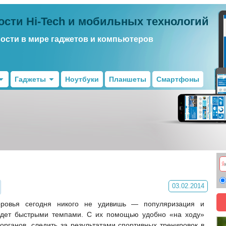
ости Hi-Tech и мобильных технологий
вости в мире гаджетов и компьютеров
Гаджеты
Ноутбуки
Планшеты
Смартфоны
03.02.2014
оровья сегодня никого не удивишь — популяризация и
 идет быстрыми темпами. С их помощью удобно «на ходу»
органов, следить за результатами спортивных тренировок в