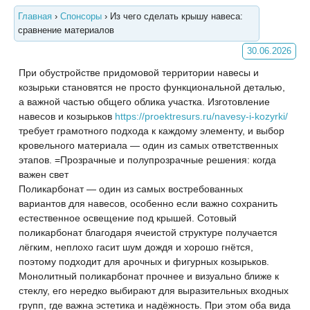
Главная
›
Спонсоры
›
Из чего сделать крышу навеса:
сравнение материалов
30.06.2026
При обустройстве придомовой территории навесы и
козырьки становятся не просто функциональной деталью,
а важной частью общего облика участка. Изготовление
навесов и козырьков
https://proektresurs.ru/navesy-i-kozyrki/
требует грамотного подхода к каждому элементу, и выбор
кровельного материала — один из самых ответственных
этапов. =Прозрачные и полупрозрачные решения: когда
важен свет
Поликарбонат — один из самых востребованных
вариантов для навесов, особенно если важно
сохранить
естественное освещение под крышей. Сотовый
поликарбонат благодаря ячеистой структуре получается
лёгким, неплохо гасит шум дождя и хорошо гнётся,
поэтому подходит для арочных и фигурных козырьков.
Монолитный поликарбонат прочнее и визуально ближе к
стеклу, его нередко выбирают для выразительных входных
групп, где важна эстетика и надёжность. При этом оба вида