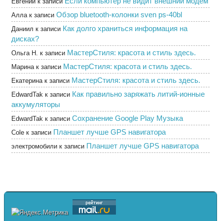
Если компьютер не видит внешний модем
Евгений
к записи
Обзор bluetooth-колонки sven ps-40bl
Алла
к записи
Как долго храниться информация на
Даниил
к записи
дисках?
МастерСтиля: красота и стиль здесь.
Ольга Н.
к записи
МастерСтиля: красота и стиль здесь.
Марина
к записи
МастерСтиля: красота и стиль здесь.
Екатерина
к записи
Как правильно заряжать литий-ионные
EdwardTak
к записи
аккумуляторы
Сохранение Google Play Музыка
EdwardTak
к записи
Планшет лучше GPS навигатора
Cole
к записи
Планшет лучше GPS навигатора
электромобили
к записи