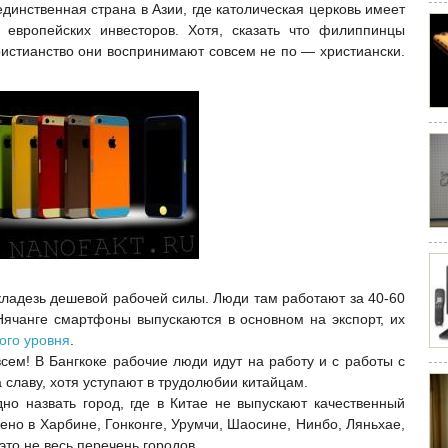
единственная страна в Азии, где католическая церковь имеет
 европейских инвесторов. Хотя, сказать что филиппинцы
ристианство они воспринимают совсем не по — христиански.
кладезь дешевой рабочей силы. Люди там работают за 40-60
Нячанге смартфоны выпускаются в основном на экспорт, их
ого уровня
.
сем! В Бангкоке рабочие люди идут на работу и с работы с
 славу, хотя уступают в трудолюбии китайцам.
дно назвать город, где в Китае не выпускают качественный
ено в Харбине, Гонконге, Урумчи, Шаосине, Нинбо, Ляньхае,
это не весь перечень городов.