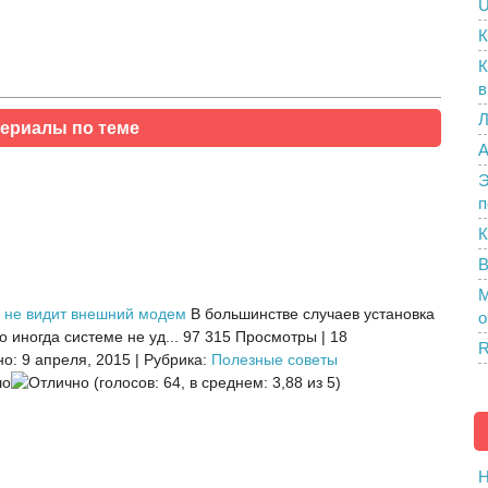
U
К
К
в
Л
ериалы по теме
A
Э
п
К
В
M
 не видит внешний модем
В большинстве случаев установка
о
 иногда системе не уд...
97 315 Просмотры
|
18
R
о: 9 апреля, 2015
|
Рубрика:
Полезные советы
(голосов: 64, в среднем: 3,88 из 5)
H