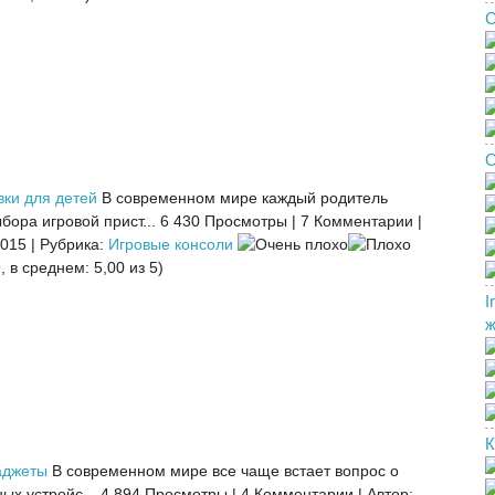
С
О
вки для детей
В современном мире каждый родитель
бора игровой прист...
6 430 Просмотры
|
7 Комментарии
|
2015
|
Рубрика:
Игровые консоли
, в среднем: 5,00 из 5)
I
ж
К
аджеты
В современном мире все чаще встает вопрос о
ых устройс...
4 894 Просмотры
|
4 Комментарии
|
Автор: