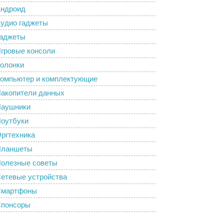
ндроид
удио гаджеты
аджеты
гровые консоли
олонки
омпьютер и комплектующие
акопители данных
аушники
оутбуки
ргтехника
Планшеты
олезные советы
етевые устройства
Смартфоны
понсоры