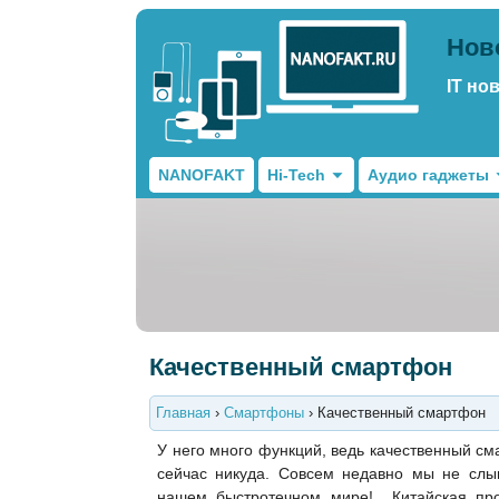
Нов
IT но
NANOFAKT
Hi-Tech
Аудио гаджеты
Качественный смартфон
Главная
›
Смартфоны
›
Качественный смартфон
У него много функций, ведь качественный см
сейчас никуда. Совсем недавно мы не слы
нашем быстротечном мире! Китайская про