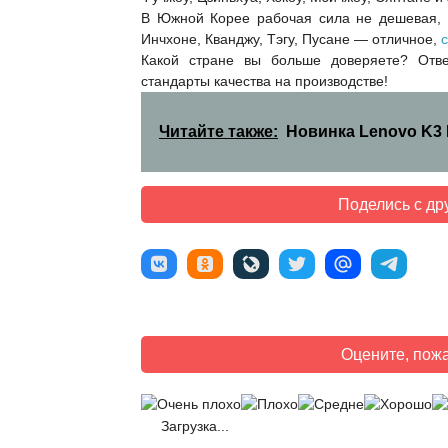
В Южной Корее рабочая сила не дешевая, з
Инчхоне, Кванджу, Тэгу, Пусане — отличное,
Какой стране вы больше доверяете? Отв
стандарты качества на производстве!
Читайте также:
Новинка Lenovo K3
Поделись с др
Оцените, пожа
Загрузка...