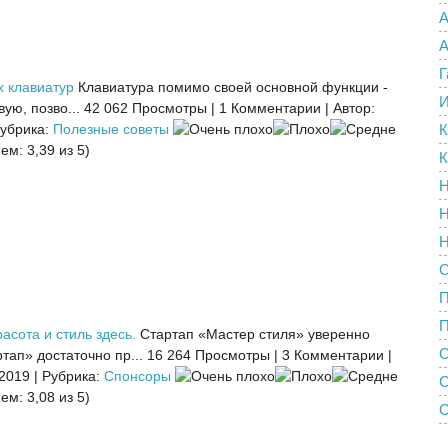
А
А
Г
х клавиатур
Клавиатура помимо своей основной функции -
И
ую, позво...
42 062 Просмотры
|
1 Комментарии
|
Автор:
убрика:
Полезные советы
К
ем: 3,39 из 5)
К
Н
Н
Н
О
П
асота и стиль здесь.
Стартап «Мастер стиля» уверенно
С
тап» достаточно пр...
16 264 Просмотры
|
3 Комментарии
|
 2019
|
Рубрика:
Спонсоры
ем: 3,08 из 5)
С