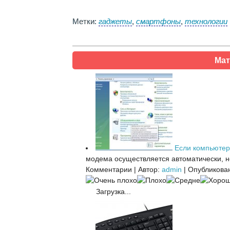
Метки:
гаджеты
,
смартфоны
,
технологии
Мат
Если компьютер
модема осуществляется автоматически, но
Комментарии
|
Автор:
admin
|
Опубликован
Загрузка...