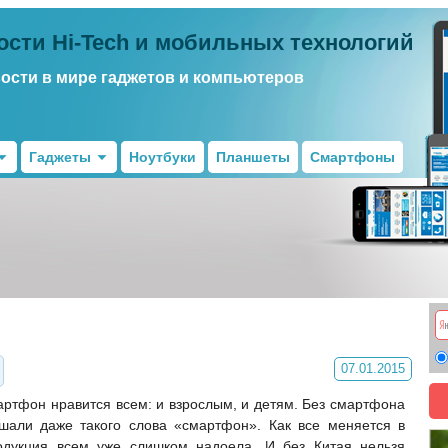
ости Hi-Tech и мобильных технологий
вости в мире гаджетов и компьютеров
Гаджеты
Ноутбуки
Планшеты
Смартфоны
07.01.2015
артфон нравится всем: и взрослым, и детям. Без смартфона
шали даже такого слова «смартфон». Как все меняется в
дукция всем уже слишком надоела. И без Китая нельзя