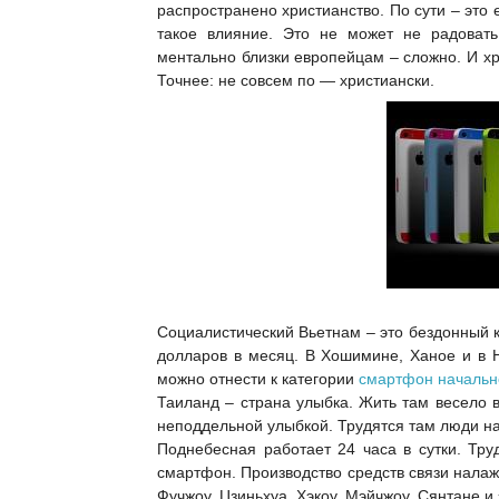
распространено христианство. По сути – это 
такое влияние. Это не может не радовать
ментально близки европейцам – сложно. И х
Точнее: не совсем по — христиански.
Социалистический Вьетнам – это бездонный 
долларов в месяц. В Хошимине, Ханое и в 
можно отнести к категории
смартфон начальн
Таиланд – страна улыбка. Жить там весело в
неподдельной улыбкой. Трудятся там люди на
Поднебесная работает 24 часа в сутки. Тру
смартфон. Производство средств связи налаж
Фучжоу, Цзиньхуа, Хэкоу, Мэйчжоу, Сянтане и 