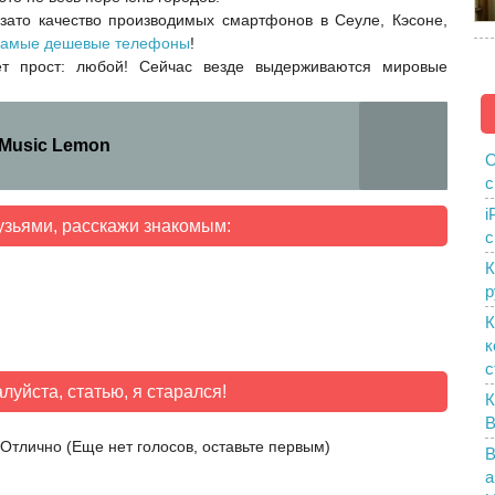
ато качество производимых смартфонов в Сеуле, Кэсоне,
самые дешевые телефоны
!
ет прост: любой! Сейчас везде выдерживаются мировые
 Music Lemon
О
с
i
узьями, расскажи знакомым:
с
К
р
К
к
с
луйста, статью, я старался!
К
B
(Еще нет голосов, оставьте первым)
В
а