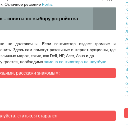
U
бук. Отличное решение
Fortis
.
К
К
 – советы по выбору устройства
в
Л
A
уке не долговечны. Если вентилятор издает громкие и
Э
менить. Здесь вам помогут различные интернет-аукционы, где
п
чных марок, таких, как Dell, HP, Acer, Asus и др.
К
му греется, необходима
замена вентилятора на ноутбуке
.
В
узьями, расскажи знакомым:
M
о
R
луйста, статью, я старался!
H