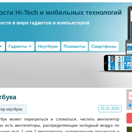
ости Hi-Tech и мобильных технологий
вости в мире гаджетов и компьютеров
Гаджеты
Ноутбуки
Планшеты
Смартфоны
тбука
25.01.2015
тор ноутбука
бук может перегреться и сломаться, чистить вентилятор
уках есть вентиляторы, распределяющие холодный воздух по
бычно есть 1 или 2 вентилятора, охлаждающие процессор и