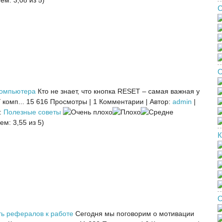
ем: 3,08 из 5)
С
О
компьютера
Кто не знает, что кнопка RESET – самая важная у
комп...
15 616 Просмотры
|
1 Комментарии
|
Автор:
admin
|
:
Полезные советы
ем: 3,55 из 5)
К
О
ть рефералов к работе
Сегодня мы поговорим о мотивации