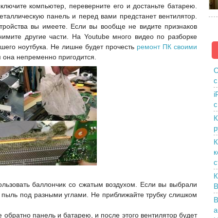
ыключите компьютер, переверните его и достаньте батарею.
металлическую панель и перед вами предстанет вентилятор.
стройства вы имеете. Если вы вообще не видите признаков
нимите другие части. На Youtube много видео по разборке
ашего ноутбука. Не лишне будет прочесть
ремонт ПК своими
м она непременно пригодится.
О
с
i
с
К
р
К
к
с
К
ользовать баллончик со сжатым воздухом. Если вы выбрали
B
ь пыль под разными углами. Не приближайте трубку слишком
В
а
те обратно панель и батарею, и после этого вентилятор будет