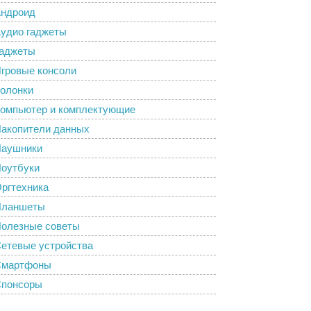
ндроид
удио гаджеты
аджеты
гровые консоли
олонки
омпьютер и комплектующие
акопители данных
аушники
оутбуки
ргтехника
Планшеты
олезные советы
етевые устройства
Смартфоны
понсоры