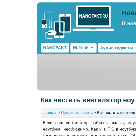
Нов
IT но
NANOFAKT
Hi-Tech
Аудио гаджеты
Как чистить вентилятор ноу
Главная
›
Полезные советы
›
Как чистить вентиля
Если ваш вентилятор забился пылью, ноут
ноутбука, необходимо. Как и в ПК, в ноутб
компонентам, которые могут перегреться. О