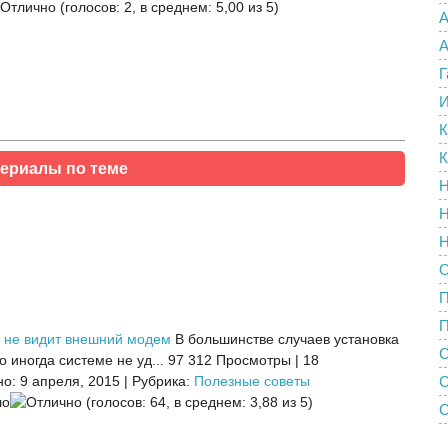
(голосов: 2, в среднем: 5,00 из 5)
А
А
Г
И
К
К
ериалы по теме
Н
Н
Н
О
П
 не видит внешний модем
В большинстве случаев установка
С
 иногда системе не уд...
97 312 Просмотры
|
18
о: 9 апреля, 2015
|
Рубрика:
Полезные советы
(голосов: 64, в среднем: 3,88 из 5)
С