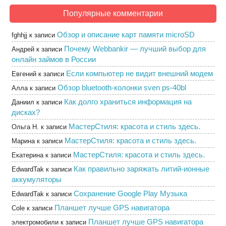
Популярные комментарии
Обзор и описание карт памяти microSD
fghhjj
к записи
Почему Webbankir — лучший выбор для
Андрей
к записи
онлайн займов в России
Если компьютер не видит внешний модем
Евгений
к записи
Обзор bluetooth-колонки sven ps-40bl
Алла
к записи
Как долго храниться информация на
Даниил
к записи
дисках?
МастерСтиля: красота и стиль здесь.
Ольга Н.
к записи
МастерСтиля: красота и стиль здесь.
Марина
к записи
МастерСтиля: красота и стиль здесь.
Екатерина
к записи
Как правильно заряжать литий-ионные
EdwardTak
к записи
аккумуляторы
Сохранение Google Play Музыка
EdwardTak
к записи
Планшет лучше GPS навигатора
Cole
к записи
Планшет лучше GPS навигатора
электромобили
к записи