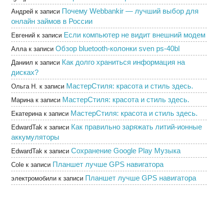
Почему Webbankir — лучший выбор для
Андрей
к записи
онлайн займов в России
Если компьютер не видит внешний модем
Евгений
к записи
Обзор bluetooth-колонки sven ps-40bl
Алла
к записи
Как долго храниться информация на
Даниил
к записи
дисках?
МастерСтиля: красота и стиль здесь.
Ольга Н.
к записи
МастерСтиля: красота и стиль здесь.
Марина
к записи
МастерСтиля: красота и стиль здесь.
Екатерина
к записи
Как правильно заряжать литий-ионные
EdwardTak
к записи
аккумуляторы
Сохранение Google Play Музыка
EdwardTak
к записи
Планшет лучше GPS навигатора
Cole
к записи
Планшет лучше GPS навигатора
электромобили
к записи