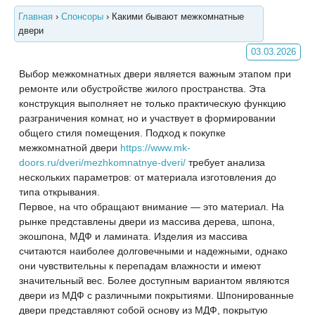
Главная
›
Спонсоры
›
Какими бывают межкомнатные
двери
03.03.2026
Выбор межкомнатных двери является важным этапом при
ремонте или обустройстве жилого пространства. Эта
конструкция выполняет не только практическую функцию
разграничения комнат, но и участвует в формировании
общего стиля помещения. Подход к покупке
межкомнатной
двери
https://www.mk-
doors.ru/dveri/mezhkomnatnye-dveri/
требует анализа
нескольких параметров: от материала изготовления до
типа открывания.
Первое, на что обращают внимание — это материал. На
рынке представлены двери из массива дерева, шпона,
экошпона, МДФ и ламината. Изделия из массива
считаются наиболее долговечными и надежными, однако
они чувствительны к перепадам влажности и имеют
значительный вес. Более доступным вариантом являются
двери из МДФ с различными покрытиями. Шпонированные
двери представляют собой основу из МДФ, покрытую