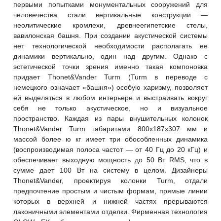
первыми попытками монументальных сооружений для
человечества стали вертикальные конструкции —
неолитические кромлехи, древнеегипетские стелы,
вавилонская башня. При создании акустической системы
нет технологической необходимости располагать ее
динамики вертикально, один над другим. Однако с
эстетической точки зрения именно такая компоновка
придает Thonet&Vander Turm (Turm в переводе с
немецкого означает «башня») особую харизму, позволяет
ей выделяться в любом интерьере и выстраивать вокруг
себя не только акустическое, но и визуальное
пространство. Каждая из пары внушительных колонок
Thonet&Vander Turm габаритами 800x187x307 мм и
массой более ю кг имеет три обособленных динамика
(воспроизводимая полоса частот — от 40 Гц до 20 кГц) и
обеспечивает выходную мощность до 50 Вт RMS, что в
сумме дает 100 Вт на систему в целом. Дизайнеры
Thonet&Vander, проектируя колонки Turm, отдали
предпочтение простым и чистым формам, прямые линии
которых в верхней и нижней частях прерываются
лаконичными элементами отделки. Фирменная технология