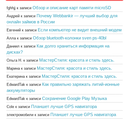
Обзор и описание карт памяти microSD
fghhjj
к записи
Почему Webbankir — лучший выбор для
Андрей
к записи
онлайн займов в России
Если компьютер не видит внешний модем
Евгений
к записи
Обзор bluetooth-колонки sven ps-40bl
Алла
к записи
Как долго храниться информация на
Даниил
к записи
дисках?
МастерСтиля: красота и стиль здесь.
Ольга Н.
к записи
МастерСтиля: красота и стиль здесь.
Марина
к записи
МастерСтиля: красота и стиль здесь.
Екатерина
к записи
Как правильно заряжать литий-ионные
EdwardTak
к записи
аккумуляторы
Сохранение Google Play Музыка
EdwardTak
к записи
Планшет лучше GPS навигатора
Cole
к записи
Планшет лучше GPS навигатора
электромобили
к записи