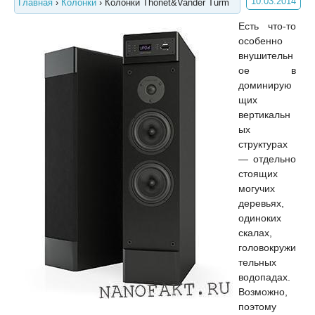
10.03.2014
Главная
›
Колонки
›
Колонки Thonet&Vander Turm
Есть что-то
особенно
внушительн
ое в
доминирую
щих
вертикальн
ых
структурах
— отдельно
стоящих
могучих
деревьях,
одиноких
скалах,
головокружи
тельных
водопадах.
Возможно,
поэтому