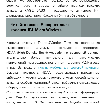
GLOW FX обеспечивает рельефное воспроизведение
верхних частот в самых тончайших нюансах высоких
звуков, a RAGE BASS — расширение активного НЧ-
диапазона, гарантируя басам глубину и объемность.
Читайте также:
Беспроводная
колонка JBL Micro Wireless
Корпуса системы Thonet&Vander Turm изготовлены из
высокопрочного натурального полимерного материала
HDAA (High Density Bsorb Acoustic) на древесной основе,
значительно более пригодного для акустических
применений, чем распространенный на рынке МДФ и ещё
у нас Вы можете
купить мебель для детской комнаты
.
Высокая плотность HDAA предотвращает паразитные
вибрации и утечки формируемого внутри каждой колонки
звука, а особый магнитный экран избавляет окружающее
оборудование от нежелательных наводок.
Средние и низкие частоты в каждой колонке формируют
два 2-дюйм динамика из арамидного волокна с
импедансом по 8 Ом; высокие — 1-дюйм шелковый