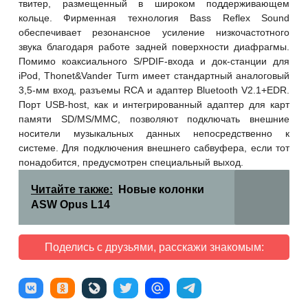
твитер, размещенный в широком поддерживающем
кольце. Фирменная технология Bass Reflex Sound
обеспечивает резонансное усиление низкочастотного
звука благодаря работе задней поверхности диафрагмы.
Помимо коаксиального S/PDIF-входа и док-станции для
iPod, Thonet&Vander Turm имеет стандартный аналоговый
3,5-мм вход, разъемы RCA и адаптер Bluetooth V2.1+EDR.
Порт USB-host, как и интегрированный адаптер для карт
памяти SD/MS/MMC, позволяют подключать внешние
носители музыкальных данных непосредственно к
системе. Для подключения внешнего сабвуфера, если тот
понадобится, предусмотрен специальный выход.
Читайте также:
Новые колонки
ASW Opus L14
Поделись с друзьями, расскажи знакомым: