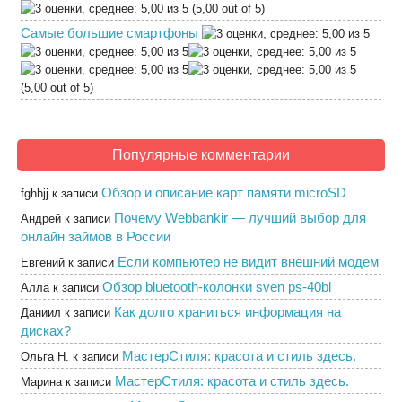
(5,00 out of 5)
Самые большие смартфоны
(5,00 out of 5)
Популярные комментарии
Обзор и описание карт памяти microSD
fghhjj
к записи
Почему Webbankir — лучший выбор для
Андрей
к записи
онлайн займов в России
Если компьютер не видит внешний модем
Евгений
к записи
Обзор bluetooth-колонки sven ps-40bl
Алла
к записи
Как долго храниться информация на
Даниил
к записи
дисках?
МастерСтиля: красота и стиль здесь.
Ольга Н.
к записи
МастерСтиля: красота и стиль здесь.
Марина
к записи