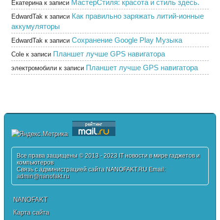
МастерСтиля: красота и стиль здесь.
Екатерина
к записи
Как правильно заряжать литий-ионные
EdwardTak
к записи
аккумуляторы
Сохранение Google Play Музыка
EdwardTak
к записи
Планшет лучше GPS навигатора
Cole
к записи
Планшет лучше GPS навигатора
электромобили
к записи
Все права защищены © 2013 - 2023 IT новости в мире гаджетов и
компьютеров
Связь с администрацией сайта NANOFAKT.RU Email:
admin@nanofakt.ru
NANOFAKT
Карта сайта