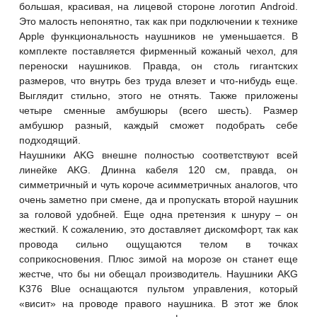
большая, красивая, на лицевой стороне логотип Android.
Это малость непонятно, так как при подключении к технике
Apple функциональность наушников не уменьшается. В
комплекте поставляется фирменный кожаный чехол, для
переноски наушников. Правда, он столь гигантских
размеров, что внутрь без труда влезет и что-нибудь еще.
Выглядит стильно, этого не отнять. Также приложены
четыре сменные амбушюры
(всего шесть). Размер
амбушюр разный, каждый сможет подобрать себе
подходящий.
Наушники AKG внешне полностью соответствуют всей
линейке AKG. Длинна кабеля 120 см, правда, он
симметричный и чуть короче асимметричных аналогов, что
очень заметно при смене, да и пропускать второй наушник
за головой удобней. Еще одна претензия к шнуру – он
жесткий. К сожалению, это доставляет дискомфорт, так как
провода сильно ощущаются телом в точках
соприкосновения. Плюс зимой на морозе он станет еще
жестче, что бы ни обещал производитель. Наушники AKG
K376 Blue оснащаются пультом управления, который
«висит» на проводе правого наушника. В этот же блок