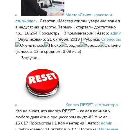
МастерСтиля: красота и
стиль здесь.
Стартап «Мастер стиля» уверенно вошел
в индустрию красоты. Термин «стартап» достаточно
пр...
16 264 Просмотры
|
3 Комментарии
|
Автор:
admin
|
Опубликовано: 21 октября, 2019
|
Рубрика:
Спонсоры
(голосов: 12, в среднем: 3,08 из 5)
Загрузка...
Кнопка RESET компьютера
Кто не знает, что кнопка RESET – самая важная у
любого девайса с процессором внутри!? У комп...
15 617 Просмотры
|
1 Комментарии
|
Автор:
admin
|
Опубликовано: 21 октября, 2015
|
Рубрика:
Полезные