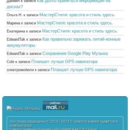
Как долго храниться информация на
Даниил
к записи
дисках?
МастерСтиля: красота и стиль здесь.
Ольга Н.
к записи
МастерСтиля: красота и стиль здесь.
Марина
к записи
МастерСтиля: красота и стиль здесь.
Екатерина
к записи
Как правильно заряжать литий-ионные
EdwardTak
к записи
аккумуляторы
Сохранение Google Play Музыка
EdwardTak
к записи
Планшет лучше GPS навигатора
Cole
к записи
Планшет лучше GPS навигатора
электромобили
к записи
Все права защищены © 2013 - 2023 IT новости в мире гаджетов и
компьютеров
Связь с администрацией сайта NANOFAKT.RU Email: