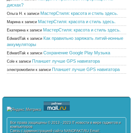
дисках?
МастерСтиля: красота и стиль здесь.
Ольга Н.
к записи
МастерСтиля: красота и стиль здесь.
Марина
к записи
МастерСтиля: красота и стиль здесь.
Екатерина
к записи
Как правильно заряжать литий-ионные
EdwardTak
к записи
аккумуляторы
Сохранение Google Play Музыка
EdwardTak
к записи
Планшет лучше GPS навигатора
Cole
к записи
Планшет лучше GPS навигатора
электромобили
к записи
Все права защищены © 2013 - 2023 IT новости в мире гаджетов и
компьютеров
Связь с администрацией сайта NANOFAKT.RU Email: