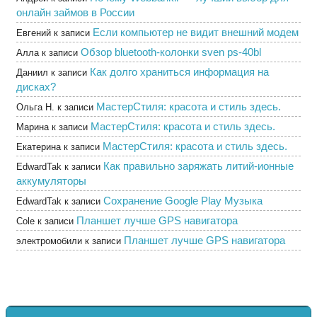
онлайн займов в России
Если компьютер не видит внешний модем
Евгений
к записи
Обзор bluetooth-колонки sven ps-40bl
Алла
к записи
Как долго храниться информация на
Даниил
к записи
дисках?
МастерСтиля: красота и стиль здесь.
Ольга Н.
к записи
МастерСтиля: красота и стиль здесь.
Марина
к записи
МастерСтиля: красота и стиль здесь.
Екатерина
к записи
Как правильно заряжать литий-ионные
EdwardTak
к записи
аккумуляторы
Сохранение Google Play Музыка
EdwardTak
к записи
Планшет лучше GPS навигатора
Cole
к записи
Планшет лучше GPS навигатора
электромобили
к записи