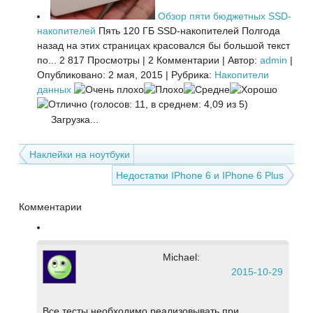
Обзор пяти бюджетных SSD-
накопителей
Пять 120 ГБ SSD-накопителей Полгода
назад на этих страницах красовался бы большой текст
по...
2 817 Просмотры
|
2 Комментарии
|
Автор:
admin
|
Опубликовано: 2 мая, 2015
|
Рубрика:
Накопители
данных
(голосов: 11, в среднем: 4,09 из 5)
Загрузка...
Наклейки на ноутбуки
Недостатки IPhone 6 и IPhone 6 Plus
Комментарии
Michael:
2015-10-29
Все тесты необходимо реализовывать при