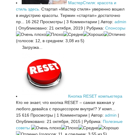
МастерСтиля: красота и
стиль здесь.
Стартап «Мастер стиля» уверенно вошел
в индустрию красоты. Термин «стартап» достаточно
пр...
16 262 Просмотры
|
3 Комментарии
|
Автор:
admin
|
Опубликовано: 21 октября, 2019
|
Рубрика:
Спонсоры
(голосов: 12, в среднем: 3,08 из 5)
Загрузка...
Кнопка RESET компьютера
Кто не знает, что кнопка RESET – самая важная у
любого девайса с процессором внутри!? У комп...
15 616 Просмотры
|
1 Комментарии
|
Автор:
admin
|
Опубликовано: 21 октября, 2015
|
Рубрика:
Полезные
советы
(голосов: 11, в среднем: 3,55 из 5)