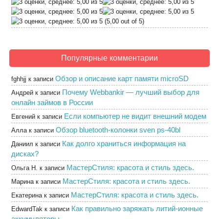
(5,00 out of 5)
Популярные комментарии
Обзор и описание карт памяти microSD
fghhjj
к записи
Почему Webbankir — лучший выбор для
Андрей
к записи
онлайн займов в России
Если компьютер не видит внешний модем
Евгений
к записи
Обзор bluetooth-колонки sven ps-40bl
Алла
к записи
Как долго храниться информация на
Даниил
к записи
дисках?
МастерСтиля: красота и стиль здесь.
Ольга Н.
к записи
МастерСтиля: красота и стиль здесь.
Марина
к записи
МастерСтиля: красота и стиль здесь.
Екатерина
к записи
Как правильно заряжать литий-ионные
EdwardTak
к записи
аккумуляторы