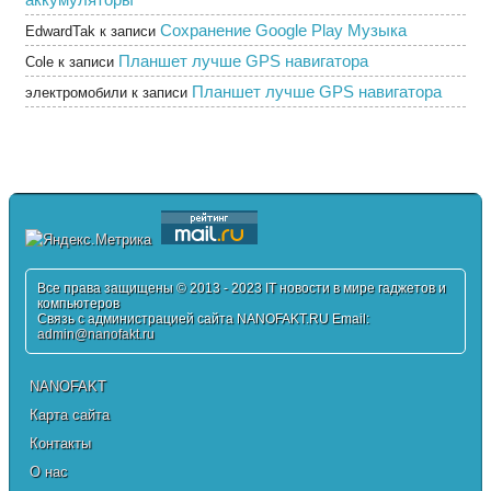
Сохранение Google Play Музыка
EdwardTak
к записи
Планшет лучше GPS навигатора
Cole
к записи
Планшет лучше GPS навигатора
электромобили
к записи
Все права защищены © 2013 - 2023 IT новости в мире гаджетов и
компьютеров
Связь с администрацией сайта NANOFAKT.RU Email:
admin@nanofakt.ru
NANOFAKT
Карта сайта
Контакты
О нас