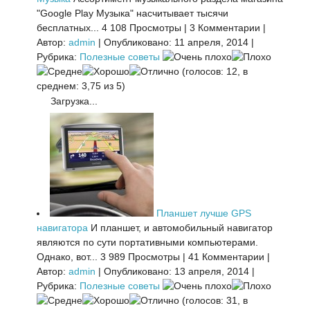
"Google Play Музыка" насчитывает тысячи
бесплатных...
4 108 Просмотры
|
3 Комментарии
|
Автор:
admin
|
Опубликовано: 11 апреля, 2014
|
Рубрика:
Полезные советы
(голосов: 12, в
среднем: 3,75 из 5)
Загрузка...
Планшет лучше GPS
навигатора
И планшет, и автомобильный навигатор
являются по сути портативными компьютерами.
Однако, вот...
3 989 Просмотры
|
41 Комментарии
|
Автор:
admin
|
Опубликовано: 13 апреля, 2014
|
Рубрика:
Полезные советы
(голосов: 31, в