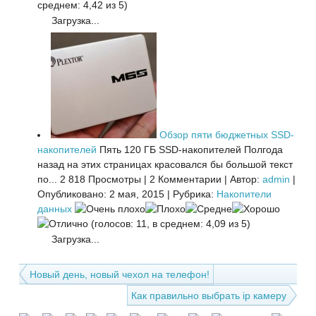
среднем: 4,42 из 5)
Загрузка...
Обзор пяти бюджетных SSD-
накопителей
Пять 120 ГБ SSD-накопителей Полгода
назад на этих страницах красовался бы большой текст
по...
2 818 Просмотры
|
2 Комментарии
|
Автор:
admin
|
Опубликовано: 2 мая, 2015
|
Рубрика:
Накопители
данных
(голосов: 11, в среднем: 4,09 из 5)
Загрузка...
Новый день, новый чехол на телефон!
Как правильно выбрать ip камеру