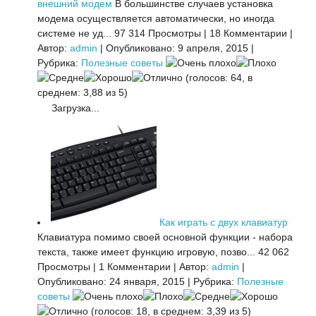
внешний модем
В большинстве случаев установка
модема осуществляется автоматически, но иногда
системе не уд...
97 314 Просмотры
|
18 Комментарии
|
Автор:
admin
|
Опубликовано: 9 апреля, 2015
|
Рубрика:
Полезные советы
(голосов: 64, в
среднем: 3,88 из 5)
Загрузка...
Как играть с двух клавиатур
Клавиатура помимо своей основной функции - набора
текста, также имеет функцию игровую, позво...
42 062
Просмотры
|
1 Комментарии
|
Автор:
admin
|
Опубликовано: 24 января, 2015
|
Рубрика:
Полезные
советы
(голосов: 18, в среднем: 3,39 из 5)