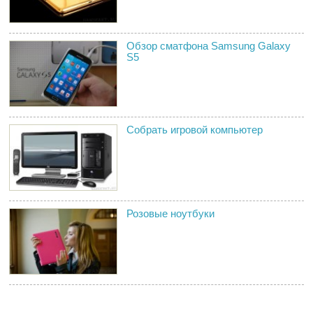
Обзор сматфона Samsung Galaxy
S5
Собрать игровой компьютер
Розовые ноутбуки