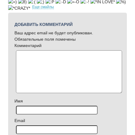
Еще смайлы
ДОБАВИТЬ КОММЕНТАРИЙ
Ваш адрес email не будет опубликован.
Обязательные поля помечены
Комментарий
Имя
Email