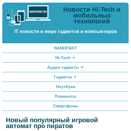
Новости Hi-Tech и
мобильных
технологий
IT новости в мире гаджетов и компьютеров
NANOFAKT
Hi-Tech
Аудио гаджеты
Гаджеты
Ноутбуки
Планшеты
Смартфоны
Новый популярный игровой
автомат про пиратов