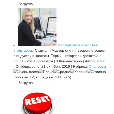
Загрузка...
МастерСтиля: красота и
стиль здесь.
Стартап «Мастер стиля» уверенно вошел
в индустрию красоты. Термин «стартап» достаточно
пр...
16 264 Просмотры
|
3 Комментарии
|
Автор:
admin
|
Опубликовано: 21 октября, 2019
|
Рубрика:
Спонсоры
(голосов: 12, в среднем: 3,08 из 5)
Загрузка...