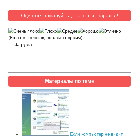
Оцените, пожалуйста, статью, я старался!
(Еще нет голосов, оставьте первым)
Загрузка...
Материалы по теме
Если компьютер не видит