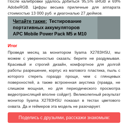
После калибровки удалось добиться 95,5% sRGB и 69%
AdobeRGB. Цифры весьма приличные для аппарата
стоимостью 13 000 руб. и диагональю 27 дюймов.
Читайте также:
Тестирование
портативных аккумуляторов
АРС Mobile Power Pack М5 и М10
Итог
Проведя месяц за монитором Iiyama X2783HSU, мы
можем с уверенностью сказать: берите не раздумывая.
Красивый и строгий дизайн, комфортное для долгой
работы разрешение, корпус из матового пластика, пыль с
которого стереть гораздо проще, чем с глянцевых
поверхностей, а также встроенная акустика (правда, не
слишком мощная, но для периодического просмотра
видеотрансляций вполне сойдет). Великолепный результат
монитор Iiyama X2783HSU показал в тестах цветового
охвата. Да и геймеров эта модель не разочарует.
Поделись с друзьями, расскажи знакомым: