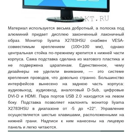
Материал используется весьма добротный, а полоска под
алюминий придает дисплею законченный лаконичный
образ. Монитор Iiyama X2783HSU снабжен VESA-
совместимым креплением (100×100 мм), однако
центральная стойка по-прежнему крепится к нижней части
корпуса. Сама подставка сделана из матового пластика и
не подвержена царапинам. Единственное, чему
дизайнеры не уделили внимание, — это системе
крепления
проводов, что довольно странно. Большинство
интерфейсов вынесено на заднюю часть корпуса:
аудиовыход, аудиовход, аналоговый D-Sub, цифровые
DVI-D и HDMI. Пара портов USB 2.0 находится на левом
боку. Подставка позволяет наклонять монитор Iiyama
X2783HSU в диапазоне от -5 до +22°. Управление
осуществляется шестью клавишами, расположенными на
нижней грани. Надписи к ним нанесены на лицевую
панель и легко читаются.