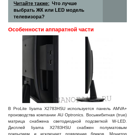
Читайте также:
Что лучше
выбрать ЖК или LЕD модель
телевизора?
Особенности аппаратной части
В ProLite Iiyama X2783HSU используется панель AMVA+
производства компании AU Optronics. Восьмибитная (true)
матрица снабжена светодиодной подсветкой W-LED.
Дисплей Iiyama X2783HSU снабжен полуматовым
покрытием и исключает появление бликов. Монитор