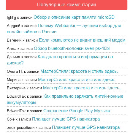
Популярные комментарии
Обзор и описание карт памяти microSD
fghhjj
к записи
Почему Webbankir — лучший выбор для
Андрей
к записи
онлайн займов в России
Если компьютер не видит внешний модем
Евгений
к записи
Обзор bluetooth-колонки sven ps-40bl
Алла
к записи
Как долго храниться информация на
Даниил
к записи
дисках?
МастерСтиля: красота и стиль здесь.
Ольга Н.
к записи
МастерСтиля: красота и стиль здесь.
Марина
к записи
МастерСтиля: красота и стиль здесь.
Екатерина
к записи
Как правильно заряжать литий-ионные
EdwardTak
к записи
аккумуляторы
Сохранение Google Play Музыка
EdwardTak
к записи
Планшет лучше GPS навигатора
Cole
к записи
Планшет лучше GPS навигатора
электромобили
к записи