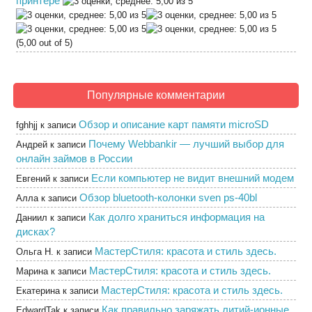
принтере
(5,00 out of 5)
Популярные комментарии
Обзор и описание карт памяти microSD
fghhjj
к записи
Почему Webbankir — лучший выбор для
Андрей
к записи
онлайн займов в России
Если компьютер не видит внешний модем
Евгений
к записи
Обзор bluetooth-колонки sven ps-40bl
Алла
к записи
Как долго храниться информация на
Даниил
к записи
дисках?
МастерСтиля: красота и стиль здесь.
Ольга Н.
к записи
МастерСтиля: красота и стиль здесь.
Марина
к записи
МастерСтиля: красота и стиль здесь.
Екатерина
к записи
Как правильно заряжать литий-ионные
EdwardTak
к записи