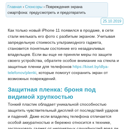
Главная
›
Спонсоры
›
Повреждения экрана
смартфона: предусмотреть и предотвратить
25.10.2019
Как только новый iPhone 11 появился в продаже, в сети
стали мелькать его фото с разбитым экраном. Учитывая
запредельную стоимость ультрамодного гаджета,
становится понятным состояние его незадачливых
владельцев. Если вы еще не приняли меры по защите
своего устройства, обратите особое внимание на стекла и
защитные пленки для телефонов
https://kiset.by/dlya-
telefonov/plenki
, которые помогут сохранить экран от
возможных повреждений.
Защитная пленка: броня под
видимой хрупкостью
Тонкий пластик обладает уникальной способностью
защитить чувствительный дисплей от последствий ударов
и падений. Даже если владелец телефона отличается
особой аккуратностью и бережно относится к технике,
застраховать гаджет от неприятных случайностей вряд ли