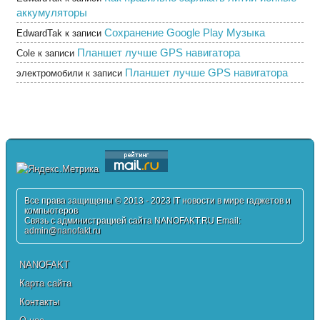
аккумуляторы
Сохранение Google Play Музыка
EdwardTak
к записи
Планшет лучше GPS навигатора
Cole
к записи
Планшет лучше GPS навигатора
электромобили
к записи
Все права защищены © 2013 - 2023 IT новости в мире гаджетов и
компьютеров
Связь с администрацией сайта NANOFAKT.RU Email:
admin@nanofakt.ru
NANOFAKT
Карта сайта
Контакты