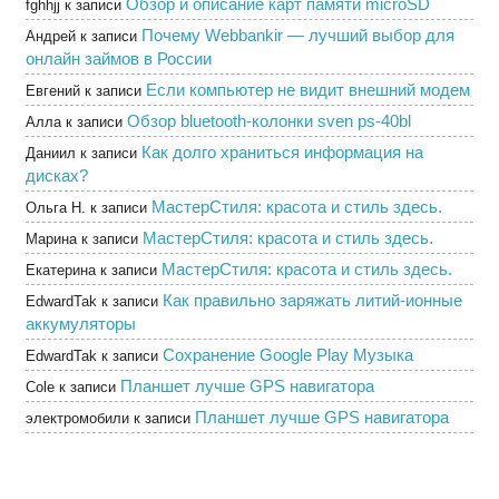
Обзор и описание карт памяти microSD
fghhjj
к записи
Почему Webbankir — лучший выбор для
Андрей
к записи
онлайн займов в России
Если компьютер не видит внешний модем
Евгений
к записи
Обзор bluetooth-колонки sven ps-40bl
Алла
к записи
Как долго храниться информация на
Даниил
к записи
дисках?
МастерСтиля: красота и стиль здесь.
Ольга Н.
к записи
МастерСтиля: красота и стиль здесь.
Марина
к записи
МастерСтиля: красота и стиль здесь.
Екатерина
к записи
Как правильно заряжать литий-ионные
EdwardTak
к записи
аккумуляторы
Сохранение Google Play Музыка
EdwardTak
к записи
Планшет лучше GPS навигатора
Cole
к записи
Планшет лучше GPS навигатора
электромобили
к записи