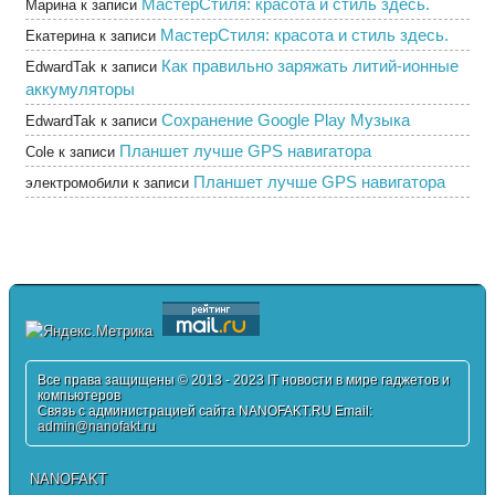
МастерСтиля: красота и стиль здесь.
Марина
к записи
МастерСтиля: красота и стиль здесь.
Екатерина
к записи
Как правильно заряжать литий-ионные
EdwardTak
к записи
аккумуляторы
Сохранение Google Play Музыка
EdwardTak
к записи
Планшет лучше GPS навигатора
Cole
к записи
Планшет лучше GPS навигатора
электромобили
к записи
Все права защищены © 2013 - 2023 IT новости в мире гаджетов и
компьютеров
Связь с администрацией сайта NANOFAKT.RU Email:
admin@nanofakt.ru
NANOFAKT