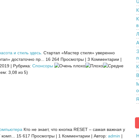
U
К
К
в
Л
A
Э
асота и стиль здесь.
Стартап «Мастер стиля» уверенно
п
тап» достаточно пр...
16 264 Просмотры
|
3 Комментарии
|
 2019
|
Рубрика:
Спонсоры
К
ем: 3,08 из 5)
В
M
о
R
компьютера
Кто не знает, что кнопка RESET – самая важная у
H
комп...
15 617 Просмотры
|
1 Комментарии
|
Автор:
admin
|