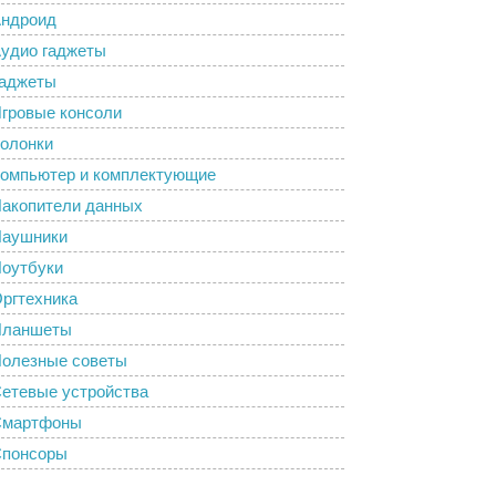
ндроид
удио гаджеты
аджеты
гровые консоли
олонки
омпьютер и комплектующие
акопители данных
аушники
оутбуки
ргтехника
Планшеты
олезные советы
етевые устройства
Смартфоны
понсоры