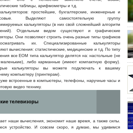
тические таблицы, арифмометры и т.д.
алькуляторов: простейшие, бухгалтерские, инженерные и
нсовые. Выделяют самостоятельную группу
ммируемых калькуляторы (в них свой сложнейший алгоритм
лений). Отдельным видом существуют и графические
ляторы. Они позволяют строить очень разные типы графиков
сматривать их. Специализированные калькуляторы
яют вычисления: статистические, медицинские и т.д. По типу
ения все ЕОМ типа калькулятор делятся на: настольные (не
 маленькие), либо карманные
(имеют компактную форму).
орые калькуляторы вы можете подключать к вашему
ему компьютеру (принтерам).
 уже встроенные в компьютеры, телефоны, наручные часы и
товую видео технику.
кие телевизоры
чает наши вычисления, экономит наше время, а также силы.
еся устройство. И совсем скоро, я думаю, мы удивимся