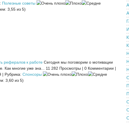
:
Полезные советы
А
ем: 3,55 из 5)
А
Г
И
К
К
Н
Н
ть рефералов к работе
Сегодня мы поговорим о мотивации
. Как многие уже зна...
11 282 Просмотры
|
0 Комментарии
|
Н
9
|
Рубрика:
Спонсоры
О
м: 3,60 из 5)
П
С
С