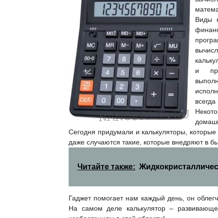
матема
Виды к
фина
програ
вычис
кальку
и про
выполн
исполн
всегда
Некот
домашн
Сегодня придумали и калькуляторы, которые
даже случаются такие, которые внедряют в бы
Читайте также:
Жидкокристалличес
Гаджет помогает нам каждый день, он облег
На самом деле калькулятор – развивающе