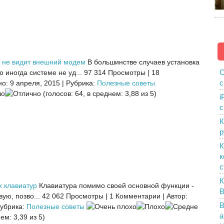
 не видит внешний модем
В большинстве случаев установка
О
 иногда системе не уд...
97 314 Просмотры
|
18
с
о: 9 апреля, 2015
|
Рубрика:
Полезные советы
(голосов: 64, в среднем: 3,88 из 5)
i
с
К
р
К
к
с
К
х клавиатур
Клавиатура помимо своей основной функции -
B
ую, позво...
42 062 Просмотры
|
1 Комментарии
|
Автор:
В
убрика:
Полезные советы
а
ем: 3,39 из 5)