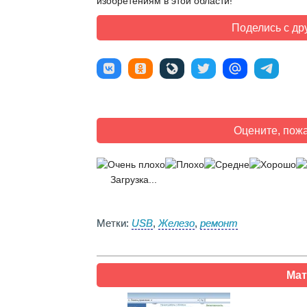
изобретениям в этой области!
Поделись с др
Оцените, пожа
Загрузка...
Метки:
USB
,
Железо
,
ремонт
Мат