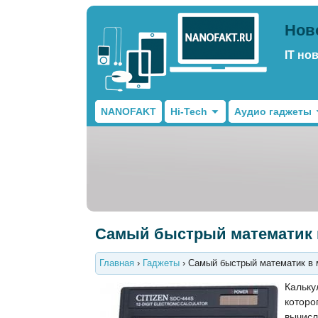
Нов
IT но
NANOFAKT
Hi-Tech
Аудио гаджеты
Самый быстрый математик 
Главная
›
Гаджеты
›
Самый быстрый математик в 
Кальк
которо
вычис