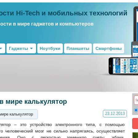
ости Hi-Tech и мобильных технологий
вости в мире гаджетов и компьютеров
Гаджеты
Ноутбуки
Планшеты
Смартфоны
в мире калькулятор
23.12.2013
мире калькулятор
улятор – это устройство электронного типа, с помощью
го человеческий мозг не сильно напрягаясь, осуществляет
ления. Оно с легкостью заменило счеты, абаки,