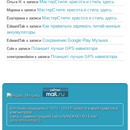
МастерСтиля: красота и стиль здесь.
Ольга Н.
к записи
МастерСтиля: красота и стиль здесь.
Марина
к записи
МастерСтиля: красота и стиль здесь.
Екатерина
к записи
Как правильно заряжать литий-ионные
EdwardTak
к записи
аккумуляторы
Сохранение Google Play Музыка
EdwardTak
к записи
Планшет лучше GPS навигатора
Cole
к записи
Планшет лучше GPS навигатора
электромобили
к записи
Все права защищены © 2013 - 2023 IT новости в мире гаджетов и
компьютеров
Связь с администрацией сайта NANOFAKT.RU Email:
admin@nanofakt.ru