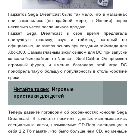
Гаджетов Sega Dreamcast было так мало, что в магазинах
они закончились (по крайней мере, в Японии) через
несколько часов после начала продаж.
Гаджет Sega Dreamcast в свое время предлагала
наилучшую графику, звук и геймпад, который не
официально, но взят за основу при создании геймпада для
Xbox360. Самым главным эксклюзивом для DC при запуске
консоли был файтинг от Namco – Soul Calibur. Он произвел
огромный фурор, и именно благодаря этой игре DC
приобрела такую большую
популярность в столь короткие
сроки.
Читайте также:
Игровые
приставки для детей
Теперь давайте поговорим об особенностях консоли Sega
Dreamcast. В качестве носителя данных использовались
специальные диски, называемые GD-Rom вмещающие в
себя 1,2 Гб памяти, что было больше чем CD, но меньше