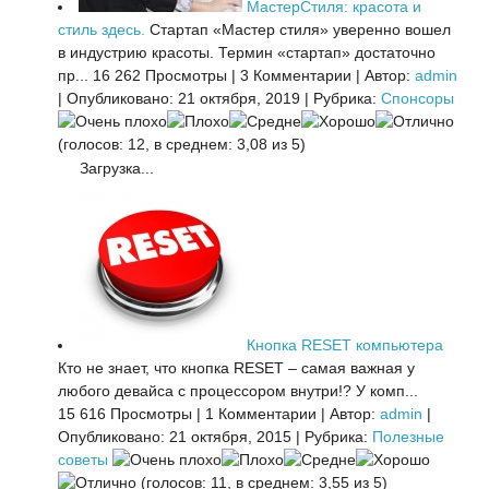
МастерСтиля: красота и
стиль здесь.
Стартап «Мастер стиля» уверенно вошел
в индустрию красоты. Термин «стартап» достаточно
пр...
16 262 Просмотры
|
3 Комментарии
|
Автор:
admin
|
Опубликовано: 21 октября, 2019
|
Рубрика:
Спонсоры
(голосов: 12, в среднем: 3,08 из 5)
Загрузка...
Кнопка RESET компьютера
Кто не знает, что кнопка RESET – самая важная у
любого девайса с процессором внутри!? У комп...
15 616 Просмотры
|
1 Комментарии
|
Автор:
admin
|
Опубликовано: 21 октября, 2015
|
Рубрика:
Полезные
советы
(голосов: 11, в среднем: 3,55 из 5)