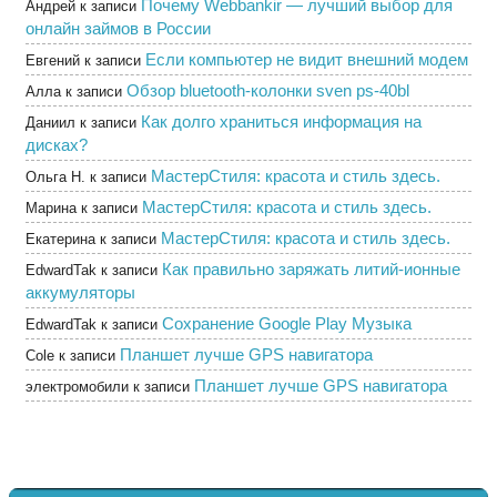
Почему Webbankir — лучший выбор для
Андрей
к записи
онлайн займов в России
Если компьютер не видит внешний модем
Евгений
к записи
Обзор bluetooth-колонки sven ps-40bl
Алла
к записи
Как долго храниться информация на
Даниил
к записи
дисках?
МастерСтиля: красота и стиль здесь.
Ольга Н.
к записи
МастерСтиля: красота и стиль здесь.
Марина
к записи
МастерСтиля: красота и стиль здесь.
Екатерина
к записи
Как правильно заряжать литий-ионные
EdwardTak
к записи
аккумуляторы
Сохранение Google Play Музыка
EdwardTak
к записи
Планшет лучше GPS навигатора
Cole
к записи
Планшет лучше GPS навигатора
электромобили
к записи