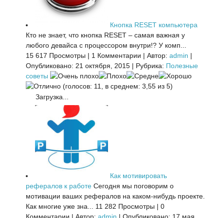
Кнопка RESET компьютера
Кто не знает, что кнопка RESET – самая важная у
любого девайса с процессором внутри!? У комп...
15 617 Просмотры
|
1 Комментарии
|
Автор:
admin
|
Опубликовано: 21 октября, 2015
|
Рубрика:
Полезные
советы
(голосов: 11, в среднем: 3,55 из 5)
Загрузка...
Как мотивировать
рефералов к работе
Сегодня мы поговорим о
мотивации ваших рефералов на каком-нибудь проекте.
Как многие уже зна...
11 282 Просмотры
|
0
Комментарии
|
Автор:
admin
|
Опубликовано: 17 мая,