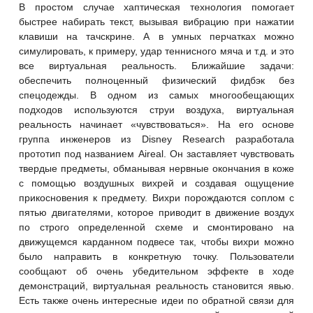
В простом случае хаптическая технология помогает
быстрее набирать текст, вызывая вибрацию при нажатии
клавиши на тачскрине. А в умных перчатках можно
симулировать, к примеру, удар теннисного мяча и т.д. и это
все виртуальная реальность. Ближайшие задачи:
обеспечить полноценный физический фидбэк без
спецодежды. В одном из самых многообещающих
подходов используются струи воздуха, виртуальная
реальность начинает «чувствоваться». На его основе
группа инженеров из Disney Research
разработала
прототип под названием Aireal. Он заставляет чувствовать
твердые предметы, обманывая нервные окончания в коже
с помощью воздушных вихрей и создавая ощущение
прикосновения к предмету. Вихри порождаются соплом с
пятью двигателями, которое приводит в движение воздух
по строго определенной схеме и смонтировано на
движущемся карданном подвесе так, чтобы вихри можно
было направить в конкретную точку. Пользователи
сообщают об очень убедительном эффекте в ходе
демонстраций, виртуальная реальность становится явью.
Есть также очень интересные идеи по обратной связи для