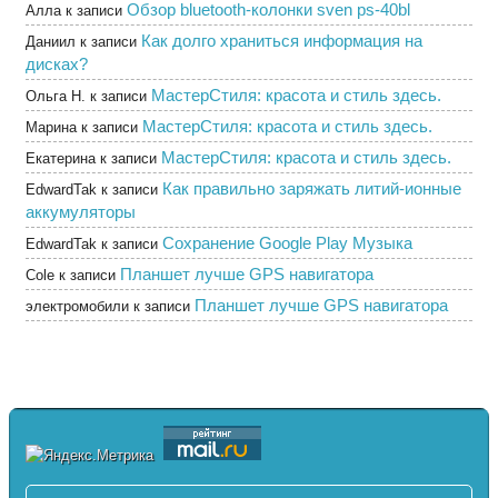
Обзор bluetooth-колонки sven ps-40bl
Алла
к записи
Как долго храниться информация на
Даниил
к записи
дисках?
МастерСтиля: красота и стиль здесь.
Ольга Н.
к записи
МастерСтиля: красота и стиль здесь.
Марина
к записи
МастерСтиля: красота и стиль здесь.
Екатерина
к записи
Как правильно заряжать литий-ионные
EdwardTak
к записи
аккумуляторы
Сохранение Google Play Музыка
EdwardTak
к записи
Планшет лучше GPS навигатора
Cole
к записи
Планшет лучше GPS навигатора
электромобили
к записи