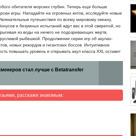
юбого обитателя морских глубин. Теперь еще больше
ерсии игры. Нападайте на огромных китов, исследуйте новые
 Увлекательные путешествия по всему мировому океану,
онусов и безумных испытаний ждут вас в этой свирепой, но
рыгивая из воды на ничего не подозревающих жертв,
 трусливой рыбешкой. Продолжение серии игр об акулах-
ов, новых рекордов и гигантских боссов. Интуитивное
сть повышать уровень и открывать акул класса XXL оставит
мекеров стал лучше с Betatransfer
узьями, расскажи знакомым: