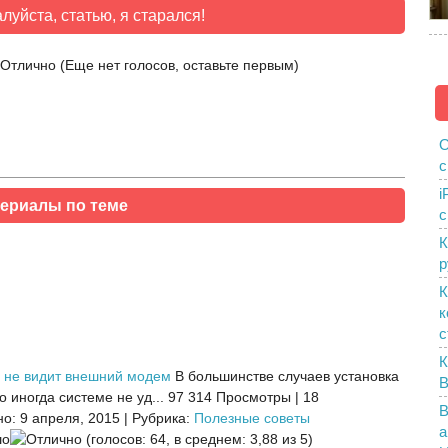
луйста, статью, я старался!
(Еще нет голосов, оставьте первым)
О
с
i
ериалы по теме
с
К
р
К
к
с
К
 не видит внешний модем
В большинстве случаев установка
B
 иногда системе не уд...
97 314 Просмотры
|
18
В
о: 9 апреля, 2015
|
Рубрика:
Полезные советы
а
(голосов: 64, в среднем: 3,88 из 5)