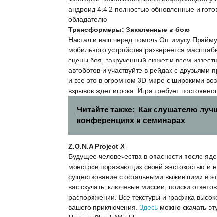
андроид 4.4.2 полностью обновленные и гото
обладателю.
Трансформеры: Закаленные в бою
Настал и ваш черед помочь Оптимусу Прайму
мобильного устройства развернется масштаб
сцены боя, закрученный сюжет и всем извес
автоботов и участвуйте в рейдах с друзьями п
и все это в огромном 3D мире
с широкими воз
взрывов ждет игрока. Игра требует постоянног
Читайте также:
Как слушателю луч
конференциях и семинарах
Z.O.N.A Project X
Будущее человечества в опасности после яде
монстров поражающих своей жестокостью и н
существование с остальными выжившими в эт
вас скучать: ключевые миссии, поиски ответ
распоряжении. Все текстуры и графика высок
вашего приключения.
Здесь
можно скачать эту