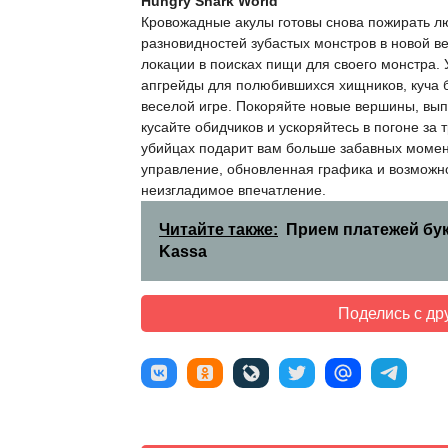
Hungry Shark World
Кровожадные акулы готовы снова пожирать л
разновидностей зубастых монстров в новой в
локации в поисках пищи для своего монстра.
апгрейды для полюбившихся хищников, куча б
веселой игре. Покоряйте новые вершины, вып
кусайте обидчиков и ускоряйтесь в погоне за
убийцах подарит вам больше забавных момент
управление, обновленная графика и возможно
неизгладимое впечатление.
Читайте также:
Прием платежей бук
Kassa
Поделись с др