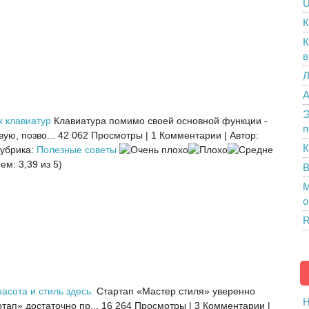
U
К
К
в
Л
A
Э
х клавиатур
Клавиатура помимо своей основной функции -
п
ую, позво...
42 062 Просмотры
|
1 Комментарии
|
Автор:
К
убрика:
Полезные советы
ем: 3,39 из 5)
В
M
о
R
асота и стиль здесь.
Стартап «Мастер стиля» уверенно
H
тап» достаточно пр...
16 264 Просмотры
|
3 Комментарии
|