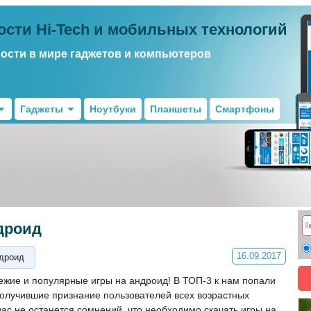
ости Hi-Tech и мобильных технологий
вости в мире гаджетов и компьютеров
Гаджеты
Ноутбуки
Планшеты
Смартфоны
ндроид
16.09.2017
ндроид
ежие и популярные игры на андроид! В ТОП-3 к нам попали
олучившие признание пользователей всех возрастных
ас не останется сомнений, что необходимо скачать игры на