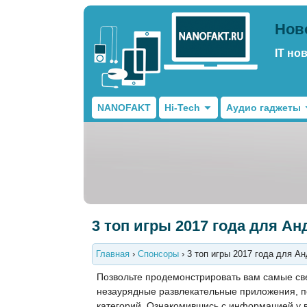
Нов
IT но
NANOFAKT
Hi-Tech
Аудио гаджеты
3 топ игры 2017 года для А
Главная
›
Спонсоры
›
3 топ игры 2017 года для А
Позвольте продемонстрировать вам самые св
незаурядные развлекательные приложения, п
категорий. Ознакомившись с информацией у в