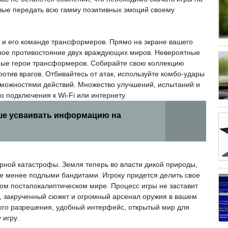
вые передать всю гамму позитивных эмоций своему
 и его команде трансформеров. Прямо на экране вашего
ное противостояние двух враждующих миров. Невероятные
тные герои трансформеров. Собирайте свою коллекцию
ротив врагов. Отбивайтесь от атак, используйте комбо-удары
можностями действий. Множество улучшений, испытаний и
о подключения к Wi-Fi или интернету.
ше усваивать информацию на
рной катастрофы. Земля теперь во власти дикой природы,
е менее подлыми бандитами. Игроку придется делить свое
ом постапокалиптическом мире. Процесс игры не заставит
ов, закрученный сюжет и огромный арсенал оружия в вашем
ого разрешения, удобный интерфейс, открытый мир для
 игру.