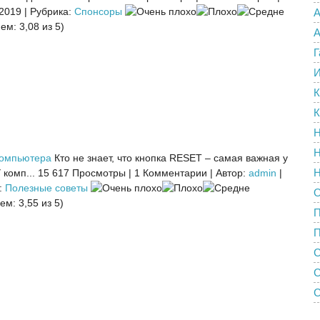
 2019
|
Рубрика:
Спонсоры
А
ем: 3,08 из 5)
А
Г
И
К
К
Н
Н
компьютера
Кто не знает, что кнопка RESET – самая важная у
Н
комп...
15 617 Просмотры
|
1 Комментарии
|
Автор:
admin
|
:
Полезные советы
О
ем: 3,55 из 5)
П
С
С