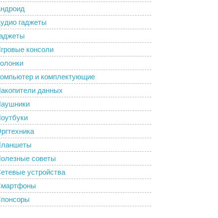
ндроид
удио гаджеты
аджеты
гровые консоли
олонки
омпьютер и комплектующие
акопители данных
аушники
оутбуки
ргтехника
Планшеты
олезные советы
етевые устройства
Смартфоны
понсоры