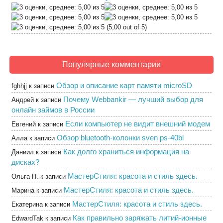
(5,00 out of 5)
Популярные комментарии
Обзор и описание карт памяти microSD
fghhjj
к записи
Почему Webbankir — лучший выбор для
Андрей
к записи
онлайн займов в России
Если компьютер не видит внешний модем
Евгений
к записи
Обзор bluetooth-колонки sven ps-40bl
Алла
к записи
Как долго храниться информация на
Даниил
к записи
дисках?
МастерСтиля: красота и стиль здесь.
Ольга Н.
к записи
МастерСтиля: красота и стиль здесь.
Марина
к записи
МастерСтиля: красота и стиль здесь.
Екатерина
к записи
Как правильно заряжать литий-ионные
EdwardTak
к записи