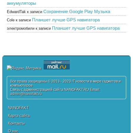
аккумуляторы
Сохранение Google Play Музыка
EdwardTak
к записи
Планшет лучше GPS навигатора
Cole
к записи
Планшет лучше GPS навигатора
электромобили
к записи
Все права защищены © 2013 - 2023 IT новости в мире гаджетов и
компьютеров
Связь с администрацией сайта NANOFAKT.RU Email:
admin@nanofakt.ru
NANOFAKT
Карта сайта
Контакты
О нас