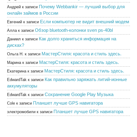
Почему Webbankir — лучший выбор для
Андрей
к записи
онлайн займов в России
Если компьютер не видит внешний модем
Евгений
к записи
Обзор bluetooth-колонки sven ps-40bl
Алла
к записи
Как долго храниться информация на
Даниил
к записи
дисках?
МастерСтиля: красота и стиль здесь.
Ольга Н.
к записи
МастерСтиля: красота и стиль здесь.
Марина
к записи
МастерСтиля: красота и стиль здесь.
Екатерина
к записи
Как правильно заряжать литий-ионные
EdwardTak
к записи
аккумуляторы
Сохранение Google Play Музыка
EdwardTak
к записи
Планшет лучше GPS навигатора
Cole
к записи
Планшет лучше GPS навигатора
электромобили
к записи