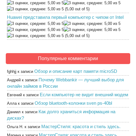
(5,00 out of 5)
Huawei представила первый компьютер с чипом от Intel
(5,00 out of 5)
Популярные комментарии
Обзор и описание карт памяти microSD
fghhjj
к записи
Почему Webbankir — лучший выбор для
Андрей
к записи
онлайн займов в России
Если компьютер не видит внешний модем
Евгений
к записи
Обзор bluetooth-колонки sven ps-40bl
Алла
к записи
Как долго храниться информация на
Даниил
к записи
дисках?
МастерСтиля: красота и стиль здесь.
Ольга Н.
к записи
МастерСтиля: красота и стиль здесь.
Марина
к записи