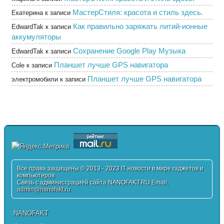
МастерСтиля: красота и стиль здесь.
Екатерина
к записи
Как правильно заряжать литий-ионные
EdwardTak
к записи
аккумуляторы
Сохранение Google Play Музыка
EdwardTak
к записи
Планшет лучше GPS навигатора
Cole
к записи
Планшет лучше GPS навигатора
электромобили
к записи
Все права защищены © 2013 - 2023 IT новости в мире гаджетов и
компьютеров
Связь с администрацией сайта NANOFAKT.RU Email:
admin@nanofakt.ru
NANOFAKT