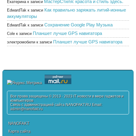
МастерСтиля: красота и стиль здесь.
Екатерина
к записи
Как правильно заряжать литий-ионные
EdwardTak
к записи
аккумуляторы
Сохранение Google Play Музыка
EdwardTak
к записи
Планшет лучше GPS навигатора
Cole
к записи
Планшет лучше GPS навигатора
электромобили
к записи
Все права защищены © 2013 - 2023 IT новости в мире гаджетов и
компьютеров
Связь с администрацией сайта NANOFAKT.RU Email:
admin@nanofakt.ru
NANOFAKT
Карта сайта