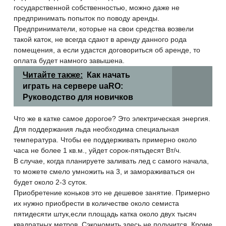
государственной собственностью, можно даже не
предпринимать попыток по поводу аренды.
Предприниматели, которые на свои средства возвели
такой каток, не всегда сдают в аренду данного рода
помещения, а если удастся договориться об аренде, то
оплата будет намного завышена.
Читайте также:
Как начать
играть на сервере uaRO:
Руководство для новичков
Что же в катке самое дорогое? Это электрическая энергия.
Для поддержания льда необходима специальная
температура. Чтобы ее поддерживать примерно около
часа не более 1 кв.м., уйдет сорок-пятьдесят Вт/ч.
В случае, когда планируете заливать лед с самого начала,
то можете смело умножить на 3, и замораживаться он
будет около 2-3 суток.
Приобретение коньков это не дешевое занятие. Примерно
их нужно приобрести в количестве около семиста
пятидесяти штук,если площадь катка около двух тысяч
квадратных метров. Сэкономить здесь не получится. Кроме