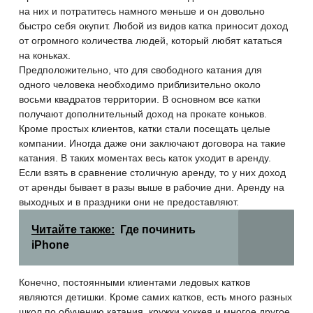
на них и потратитесь намного меньше и он довольно
быстро себя окупит. Любой из видов катка приносит доход
от огромного количества людей, который любят кататься
на коньках.
Предположительно, что для свободного катания для
одного человека необходимо приблизительно около
восьми квадратов
территории. В основном все катки
получают дополнительный доход на прокате коньков.
Кроме простых клиентов, катки стали посещать целые
компании. Иногда даже они заключают договора на такие
катания. В таких моментах весь каток уходит в аренду.
Если взять в сравнение столичную аренду, то у них доход
от аренды бывает в разы выше в рабочие дни. Аренду на
выходных и в праздники они не предоставляют.
Читайте также:
Где починить
iPhone
Конечно, постоянными клиентами ледовых катков
являются детишки. Кроме самих катков, есть много разных
школ по обучению катания, кружки хоккея и многое другое.