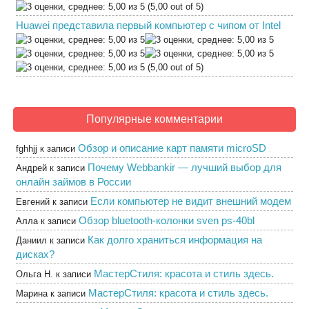
(5,00 out of 5)
Huawei представила первый компьютер с чипом от Intel
(5,00 out of 5)
Популярные комментарии
Обзор и описание карт памяти microSD
fghhjj
к записи
Почему Webbankir — лучший выбор для
Андрей
к записи
онлайн займов в России
Если компьютер не видит внешний модем
Евгений
к записи
Обзор bluetooth-колонки sven ps-40bl
Алла
к записи
Как долго храниться информация на
Даниил
к записи
дисках?
МастерСтиля: красота и стиль здесь.
Ольга Н.
к записи
МастерСтиля: красота и стиль здесь.
Марина
к записи