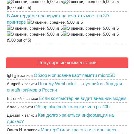
(5,00 out of 5)
В Амстердаме планируют напечатать мост на 3D-
принтере
(5,00 out of 5)
Популярные комментарии
Обзор и описание карт памяти microSD
fghhjj
к записи
Почему Webbankir — лучший выбор для
Андрей
к записи
онлайн займов в России
Если компьютер не видит внешний модем
Евгений
к записи
Обзор bluetooth-колонки sven ps-40bl
Алла
к записи
Как долго храниться информация на
Даниил
к записи
дисках?
МастерСтиля: красота и стиль здесь.
Ольга Н.
к записи