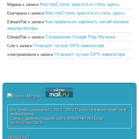
МастерСтиля: красота и стиль здесь.
Марина
к записи
МастерСтиля: красота и стиль здесь.
Екатерина
к записи
Как правильно заряжать литий-ионные
EdwardTak
к записи
аккумуляторы
Сохранение Google Play Музыка
EdwardTak
к записи
Планшет лучше GPS навигатора
Cole
к записи
Планшет лучше GPS навигатора
электромобили
к записи
Все права защищены © 2013 - 2023 IT новости в мире гаджетов и
компьютеров
Связь с администрацией сайта NANOFAKT.RU Email:
admin@nanofakt.ru
NANOFAKT