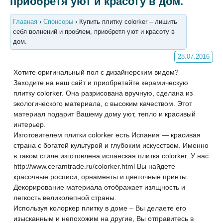
приобретя уют и красоту в дом.
Главная
›
Спонсоры
›
Купить плитку colorker – лишить
себя волнений и проблем, приобретя уют и красоту в
дом.
28.07.2016
Хотите оригинальный пол с дизайнерским видом?
Заходите на наш сайт и приобретайте керамическую
плитку colorker. Она разрисована вручную, сделана из
экологического материала, с высоким качеством. Этот
материал подарит Вашему дому уют, тепло и красивый
интерьер.
Изготовителем плитки colorker есть Испания — красивая
страна с богатой культурой и глубоким искусством. Именно
в таком стиле изготовлена испанская плитка colorker. У нас
http://www.ceramtrade.ru/colorker.html Вы найдете
красочные росписи, орнаменты и цветочные принты.
Декорирование материала отображает изящность и
легкость великолепной страны.
Используя колоркер плитку в доме – Вы делаете его
изысканным и непохожим на другие, Вы отправитесь в