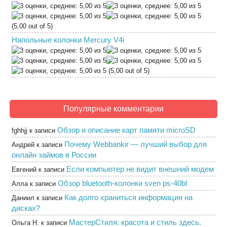
(5,00 out of 5)
Напольные колонки Mercury V4i
(5,00 out of 5)
Популярные комментарии
Обзор и описание карт памяти microSD
fghhjj
к записи
Почему Webbankir — лучший выбор для
Андрей
к записи
онлайн займов в России
Если компьютер не видит внешний модем
Евгений
к записи
Обзор bluetooth-колонки sven ps-40bl
Алла
к записи
Как долго храниться информация на
Даниил
к записи
дисках?
МастерСтиля: красота и стиль здесь.
Ольга Н.
к записи