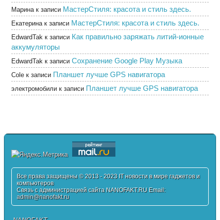
МастерСтиля: красота и стиль здесь.
Марина
к записи
МастерСтиля: красота и стиль здесь.
Екатерина
к записи
Как правильно заряжать литий-ионные
EdwardTak
к записи
аккумуляторы
Сохранение Google Play Музыка
EdwardTak
к записи
Планшет лучше GPS навигатора
Cole
к записи
Планшет лучше GPS навигатора
электромобили
к записи
Все права защищены © 2013 - 2023 IT новости в мире гаджетов и
компьютеров
Связь с администрацией сайта NANOFAKT.RU Email:
admin@nanofakt.ru