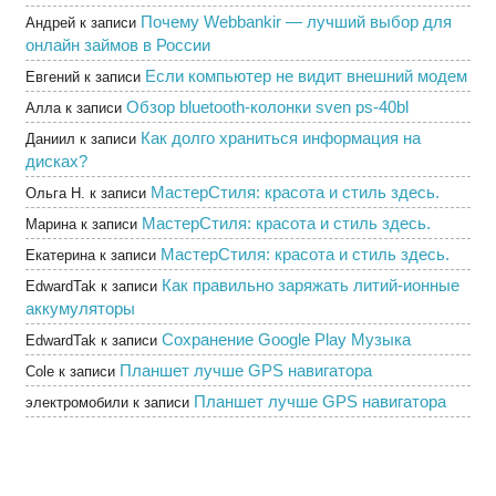
Почему Webbankir — лучший выбор для
Андрей
к записи
онлайн займов в России
Если компьютер не видит внешний модем
Евгений
к записи
Обзор bluetooth-колонки sven ps-40bl
Алла
к записи
Как долго храниться информация на
Даниил
к записи
дисках?
МастерСтиля: красота и стиль здесь.
Ольга Н.
к записи
МастерСтиля: красота и стиль здесь.
Марина
к записи
МастерСтиля: красота и стиль здесь.
Екатерина
к записи
Как правильно заряжать литий-ионные
EdwardTak
к записи
аккумуляторы
Сохранение Google Play Музыка
EdwardTak
к записи
Планшет лучше GPS навигатора
Cole
к записи
Планшет лучше GPS навигатора
электромобили
к записи