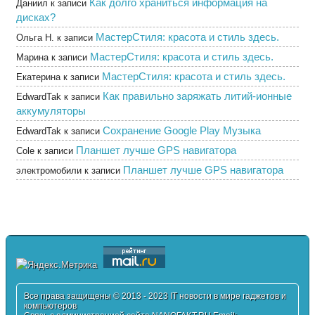
Как долго храниться информация на
Даниил
к записи
дисках?
МастерСтиля: красота и стиль здесь.
Ольга Н.
к записи
МастерСтиля: красота и стиль здесь.
Марина
к записи
МастерСтиля: красота и стиль здесь.
Екатерина
к записи
Как правильно заряжать литий-ионные
EdwardTak
к записи
аккумуляторы
Сохранение Google Play Музыка
EdwardTak
к записи
Планшет лучше GPS навигатора
Cole
к записи
Планшет лучше GPS навигатора
электромобили
к записи
Все права защищены © 2013 - 2023 IT новости в мире гаджетов и
компьютеров