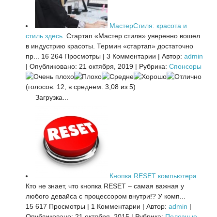
МастерСтиля: красота и
стиль здесь.
Стартап «Мастер стиля» уверенно вошел
в индустрию красоты. Термин «стартап» достаточно
пр...
16 264 Просмотры
|
3 Комментарии
|
Автор:
admin
|
Опубликовано: 21 октября, 2019
|
Рубрика:
Спонсоры
(голосов: 12, в среднем: 3,08 из 5)
Загрузка...
Кнопка RESET компьютера
Кто не знает, что кнопка RESET – самая важная у
любого девайса с процессором внутри!? У комп...
15 617 Просмотры
|
1 Комментарии
|
Автор:
admin
|
Опубликовано: 21 октября, 2015
|
Рубрика:
Полезные