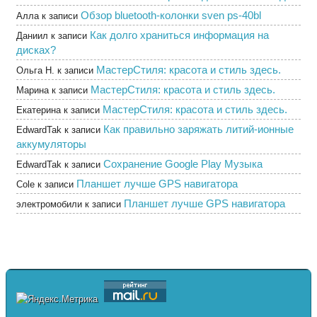
Обзор bluetooth-колонки sven ps-40bl
Алла
к записи
Как долго храниться информация на
Даниил
к записи
дисках?
МастерСтиля: красота и стиль здесь.
Ольга Н.
к записи
МастерСтиля: красота и стиль здесь.
Марина
к записи
МастерСтиля: красота и стиль здесь.
Екатерина
к записи
Как правильно заряжать литий-ионные
EdwardTak
к записи
аккумуляторы
Сохранение Google Play Музыка
EdwardTak
к записи
Планшет лучше GPS навигатора
Cole
к записи
Планшет лучше GPS навигатора
электромобили
к записи