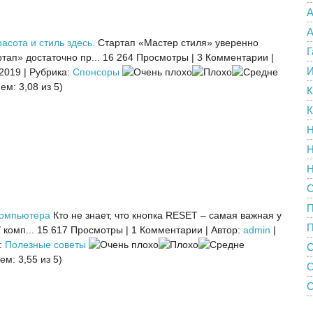
А
А
асота и стиль здесь.
Стартап «Мастер стиля» уверенно
Г
тап» достаточно пр...
16 264 Просмотры
|
3 Комментарии
|
И
 2019
|
Рубрика:
Спонсоры
ем: 3,08 из 5)
К
К
Н
Н
Н
О
компьютера
Кто не знает, что кнопка RESET – самая важная у
П
комп...
15 617 Просмотры
|
1 Комментарии
|
Автор:
admin
|
:
Полезные советы
С
ем: 3,55 из 5)
С