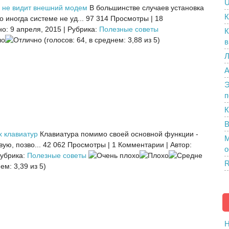
U
 не видит внешний модем
В большинстве случаев установка
К
 иногда системе не уд...
97 314 Просмотры
|
18
о: 9 апреля, 2015
|
Рубрика:
Полезные советы
К
(голосов: 64, в среднем: 3,88 из 5)
в
Л
A
Э
п
К
В
х клавиатур
Клавиатура помимо своей основной функции -
M
ую, позво...
42 062 Просмотры
|
1 Комментарии
|
Автор:
о
убрика:
Полезные советы
R
ем: 3,39 из 5)
H