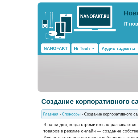
Нов
IT но
NANOFAKT
Hi-Tech
Аудио гаджеты
Создание корпоративного са
Главная
›
Спонсоры
›
Создание корпоративного са
В наши дни, когда стремительно развиваются
товаров в режиме онлайн — создание собстве
Уже остаются позади уличные баннеры, арен