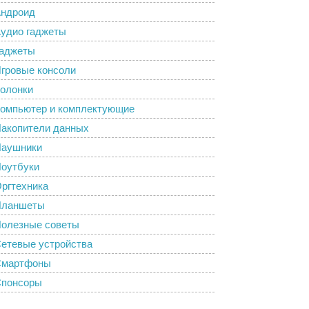
ндроид
удио гаджеты
аджеты
гровые консоли
олонки
омпьютер и комплектующие
акопители данных
аушники
оутбуки
ргтехника
Планшеты
олезные советы
етевые устройства
Смартфоны
понсоры