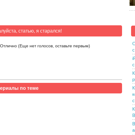
луйста, статью, я старался!
О
(Еще нет голосов, оставьте первым)
с
i
с
К
р
К
ериалы по теме
к
с
К
B
В
а