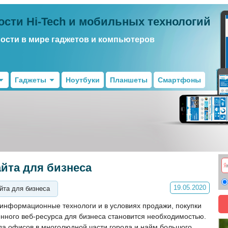
ости Hi-Tech и мобильных технологий
вости в мире гаджетов и компьютеров
Гаджеты
Ноутбуки
Планшеты
Смартфоны
йта для бизнеса
19.05.2020
йта для бизнеса
 информационные технологи и в условиях продажи, покупки
нного веб-ресурса для бизнеса становится необходимостью.
да офисов в многолюдной части города и найм большого